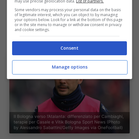
In un comunicato ufficiale rilasciato sul
may use precise geolocation data.
List of partners.
proprio sito ufficiale, il
Bologna
ha redatto il
Some vendors may process your personal data on the basis
of legitimate interest, which you can object to by managing
resoconto della seduta di allenamento:
your options below. Look for a link at the bottom of this page
or in the site menu to manage or withdraw consent in privacy
attivazione atletica, esercitazioni tecnico-
and cookie settings.
tattiche e partitella a campo ridotto.
Consent
Manage options
Il Bologna verso l’Atalanta: differenziato per Cambiaghi,
terapie per Casale e Vitik Bologna Sport News (Photo
by Alessandro Sabattini/Getty Images via OneFootball)