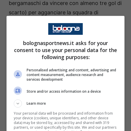
bergamaschi da vincere con almeno tre gol di
scarto) per agganciare la squadra di
Palladino, che dovrà rimanere invece a secco.
Ieri sono ripresi gli allenamenti proprio verso
bolognasportnews.it asks for your
l’impegno contro i bergamaschi di domenica
consent to use your personal data for the
following purposes:
17 maggio. Oggi alle 11:00 al centro tecnico
Niccolò Galli si è tenuta un’altra seduta. Com’è
Personalised advertising and content, advertising and
content measurement, audience research and
andata?
services development
Store and/or access information on a device
Il Bologna verso l’Atalanta:
differenziato per Cambiaghi,
Learn more
terapie per Casale e Vitik
Your personal data will be processed and information from
your device (cookies, unique identifiers, and other device
data) may be stored by, accessed by and shared with 319
partners, or used specifically by this site. We and our partners