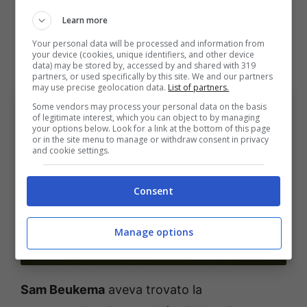
del club inglese, perdendo la titolarità di fatto
Learn more
già a metà dicembre. Il gol all’esordio rimane
Your personal data will be processed and information from
your device (cookies, unique identifiers, and other device
al momento l’unico nel nuovo campionato.
data) may be stored by, accessed by and shared with 319
partners, or used specifically by this site. We and our partners
may use precise geolocation data.
List of partners.
Some vendors may process your personal data on the basis
of legitimate interest, which you can object to by managing
your options below. Look for a link at the bottom of this page
or in the site menu to manage or withdraw consent in privacy
and cookie settings.
Consent
Ndoye in panchina, Beukema ci prova, Holm subito
rotto: le nuove avventure dolciamare dei protagonisti
Manage options
del Bologna in Coppa Italia Bologna Sport News (Photo
by Francesco Pecoraro/Getty Images via OneFootball)
Sam Beukema
aveva trovato la