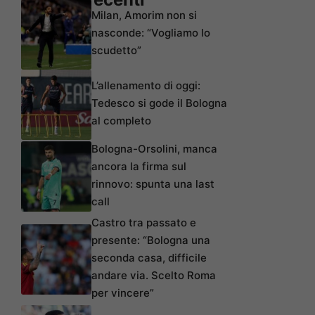
Milan, Amorim non si
nasconde: “Vogliamo lo
scudetto”
L’allenamento di oggi:
Tedesco si gode il Bologna
al completo
Bologna-Orsolini, manca
ancora la firma sul
rinnovo: spunta una last
call
Castro tra passato e
presente: “Bologna una
seconda casa, difficile
andare via. Scelto Roma
per vincere”