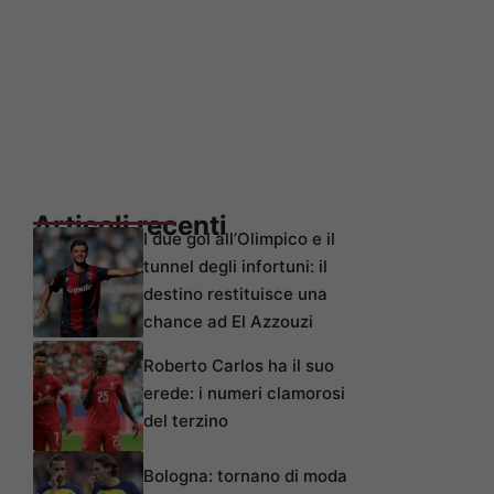
Articoli recenti
I due gol all’Olimpico e il
tunnel degli infortuni: il
destino restituisce una
chance ad El Azzouzi
Roberto Carlos ha il suo
erede: i numeri clamorosi
del terzino
Bologna: tornano di moda