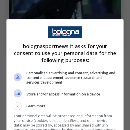
Il giudizio su Italiano. (Photo by Francesco
Pecoraro/Getty Images via OneFootball) Bologna Sport
News
bolognasportnews.it asks for your
consent to use your personal data for the
Consiglierebbe una sua permanenza sulla
following purposes:
panchina bolognese?
Personalised advertising and content, advertising and
content measurement, audience research and
services development
“Si, tenendo conto del rapporto che
Vincenzo ha instaurato con società e
Store and/or access information on a device
ambiente. A priori deve però esserci la giusta
Learn more
chiarezza nei progetti. Ripartire da Vincenzo
Your personal data will be processed and information from
sarebbe una garanzia, invece d’andare a
your device (cookies, unique identifiers, and other device
data) may be stored by, accessed by and shared with 319
partners, or used specifically by this site. We and our partners