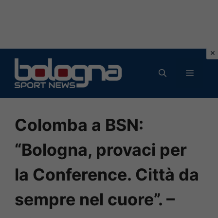
Vai
al
MENU
contenuto
Colomba a BSN:
“Bologna, provaci per
la Conference. Città da
sempre nel cuore”. –