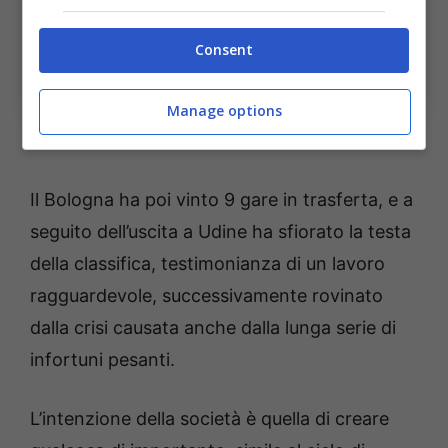
Consent
Italiano prova lo sgambetto alla Dea: poi vertice sul
futuro; (Foto di Francesco Pecoraro/Getty Images) via
OneFootball; BolognaSportNews
Manage options
Il Bologna ha poi vinto 9 gare in trasferta, e a
seguito dell’uscita a Udine ha sfiorato la testa
della classifica, testimonianza di un lavoro
ragguardevole, successivamente rovinato
dalla crisi causata anche dalla lunga serie di
infortuni pesanti.
L’intenzione della società è quella di creare