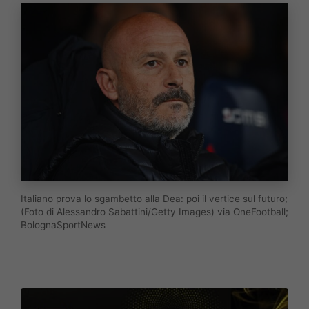
Italiano prova lo sgambetto alla Dea: poi il vertice sul futuro;
(Foto di Alessandro Sabattini/Getty Images) via OneFootball;
BolognaSportNews