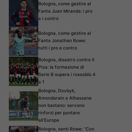
Bologna, come gestire al
Fanta Juan Miranda: i pro
e i contro
Bologna, come gestire al
Fanta Jonathan Rowe:
tutti i pro e contro
Bologna, disastro contro il
Pisa: la formazione di
Serie B supera i rossoblù 4
a 1
Bologna, Dovbyk,
Amondarain e Alhassane
non bastano: servono
rinforzi per puntare
all’Europa
Bologna, senti Rowe: “Con