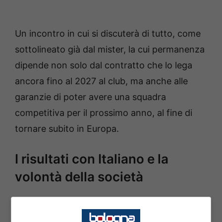
Un incontro in cui si discuterà di tutto, come
sottolineato già dal mister, la cui permanenza
dipende non solo dal contratto che lo lega
ancora fino al 2027 al club, ma anche alle
garanzie di poter avere una squadra
competitiva per il prossimo anno, al fine di
tornare subito in Europa.
I risultati con Italiano e la
volontà della società
E’ fuori da ogni dubbio che il sodalizio fra
Bologna e Italiano abbia fatto bene ad