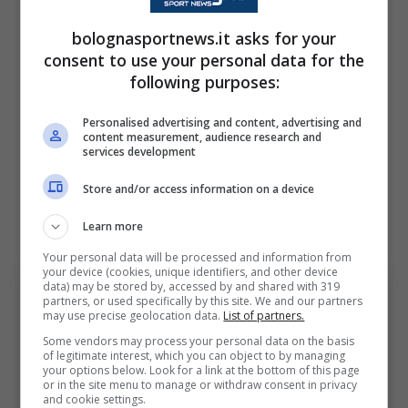
entrambe le parti. I rossoblu sotto la guida
bolognasportnews.it asks for your
dell’ex Spezie e Fiorentina hanno riportato a
consent to use your personal data for the
following purposes:
casa un titolo dopo 51 anni, ovvero la Coppa
Italia, sono arrivati in finale di Supercoppa,
Personalised advertising and content, advertising and
content measurement, audience research and
hanno raggiunto i quarti di Europa League al
services development
seguito di un acceso doppio confronto con la
Store and/or access information on a device
Roma, fermandosi poi al cospetto dall’Aston
Villa.
Learn more
Your personal data will be processed and information from
your device (cookies, unique identifiers, and other device
data) may be stored by, accessed by and shared with 319
partners, or used specifically by this site. We and our partners
may use precise geolocation data.
List of partners.
Some vendors may process your personal data on the basis
of legitimate interest, which you can object to by managing
your options below. Look for a link at the bottom of this page
or in the site menu to manage or withdraw consent in privacy
and cookie settings.