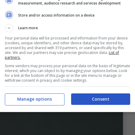
measurement, audience research and services development
ons League ha fatto scattare l’obbligo di
riscatto
und
, che in stagione ha collezionato 43
Store and/or access information on a device
competizioni.
Learn more
Your personal data will be processed and information from your device
sare
44 milioni di euro
nelle casse del club
(cookies, unique identifiers, and other device data) may be stored by,
accessed by and shared with 319 partners, or used specifically by this
estito oneroso definito in estate dopo l’infortunio
site. We and our partners may use precise geolocation data.
List of
partners.
uper bomber danese è presente anche una
Some vendors may process your personal data on the basis of legitimate
 Un dettaglio non da poco che blinda sempre di
interest, which you can object to by managing your options below. Look
for a link at the bottom of this page or in the site menu to manage or
withdraw consent in privacy and cookie settings.
Manage options
Consent