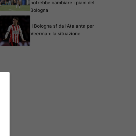
potrebbe cambiare i piani del
Bologna
Il Bologna sfida l’Atalanta per
Veerman: la situazione