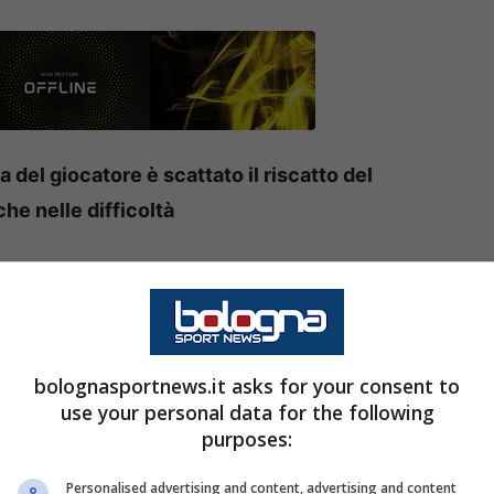
a del giocatore è scattato il riscatto del
he nelle difficoltà
ista della Champions dopo la vittoria per tre a
ni hanno conquistato i tre punti in maniera
 dei vari Hojlund e McTominay. Proprio il
opertina delle ultime ore del mondo Napoli.
bolognasportnews.it asks for your consent to
use your personal data for the following
purposes:
4 milioni per gli azzurri
Personalised advertising and content, advertising and content