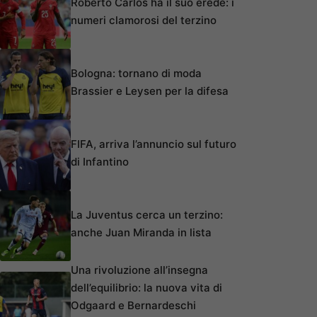
Roberto Carlos ha il suo erede: i
numeri clamorosi del terzino
Bologna: tornano di moda
Brassier e Leysen per la difesa
FIFA, arriva l’annuncio sul futuro
di Infantino
La Juventus cerca un terzino:
anche Juan Miranda in lista
Una rivoluzione all’insegna
dell’equilibrio: la nuova vita di
Odgaard e Bernardeschi