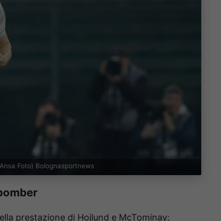
ri (Ansa Foto) Bolognasportnews
o bomber
ella prestazione di Hojlund e McTominay: