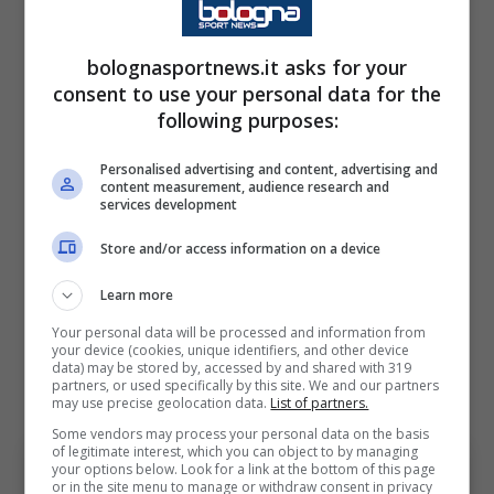
valorizzare la rosa e il calcio offensivo,
elementi che si sposano alla perfezione con il
bolognasportnews.it asks for your
DNA azzurro.
consent to use your personal data for the
following purposes:
Se la trattativa con Sarri dovesse arenarsi a
Personalised advertising and content, advertising and
causa del forte pressing dell’Atalanta e
content measurement, audience research and
services development
l’assalto ad Allegri si scontrasse con i nodi
Store and/or access information on a device
contrattuali che legano il livornese al Milan (9
milioni lordi),
Italiano diventerebbe
Learn more
immediatamente la primissima scelta del
Your personal data will be processed and information from
your device (cookies, unique identifiers, and other device
Napoli
. Rappresenta l’alternativa ideale per
data) may be stored by, accessed by and shared with 319
partners, or used specifically by this site. We and our partners
ambizione e sostenibilità economica.
may use precise geolocation data.
List of partners.
Some vendors may process your personal data on the basis
of legitimate interest, which you can object to by managing
your options below. Look for a link at the bottom of this page
or in the site menu to manage or withdraw consent in privacy