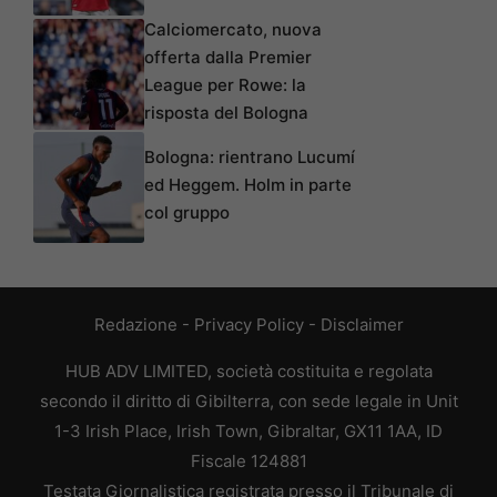
Calciomercato, nuova
offerta dalla Premier
League per Rowe: la
risposta del Bologna
Bologna: rientrano Lucumí
ed Heggem. Holm in parte
col gruppo
Redazione
-
Privacy Policy
-
Disclaimer
HUB ADV LIMITED, società costituita e regolata
secondo il diritto di Gibilterra, con sede legale in Unit
1-3 Irish Place, Irish Town, Gibraltar, GX11 1AA, ID
Fiscale 124881
Testata Giornalistica registrata presso il Tribunale di