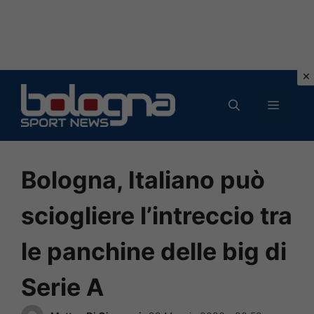
Vai
al
MENU
contenuto
Bologna, Italiano può
sciogliere l’intreccio tra
le panchine delle big di
Serie A