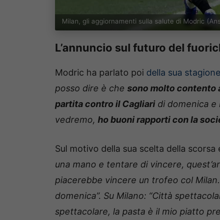
Milan, gli aggiornamenti sulla salute di Modric (
L’annuncio sul futuro del fuori
Modric ha parlato poi
della sua stagion
posso dire è che
sono molto contento 
partita contro il Cagliari
di domenica e l
vedremo,
ho buoni rapporti con la socie
Sul motivo della sua scelta della scorsa 
una mano e tentare di vincere, quest’
piacerebbe vincere un trofeo col Milan. 
domenica”. Su Milano: “Città spettacolar
spettacolare, la pasta è il mio piatto pr