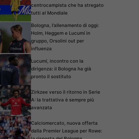
centrocampista che ha stregato
tutti al Mondiale
Bologna, l’allenamento di oggi:
Holm, Heggem e Lucumí in
gruppo, Orsolini out per
influenza
Lucumí, incontro con la
dirigenza: il Bologna ha già
pronto il sostituto
Zirkzee verso il ritorno in Serie
A: la trattativa è sempre più
avanzata
Calciomercato, nuova offerta
dalla Premier League per Rowe:
la risposta del Bologna