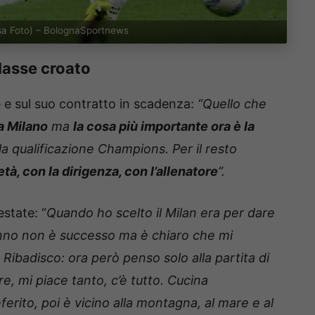
Ansa Foto) – BolognaSportnews
classe croato
e
e sul suo contratto in scadenza:
“Quello che
a Milano
ma
la cosa più importante ora è la
a qualificazione Champions. Per il resto
tà, con la dirigenza, con l’allenatore
“.
estate: “
Quando ho scelto il Milan era per dare
anno non è successo ma è chiaro che mi
Ribadisco: ora però penso solo alla partita di
e, mi piace tanto, c’è tutto. Cucina
eferito, poi è vicino alla montagna, al mare e al