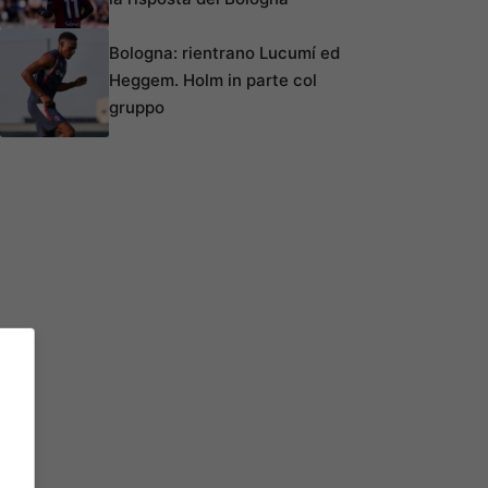
Bologna: rientrano Lucumí ed
Heggem. Holm in parte col
gruppo