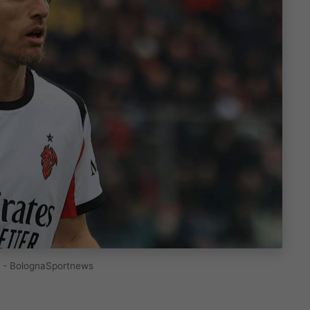
to) - BolognaSportnews