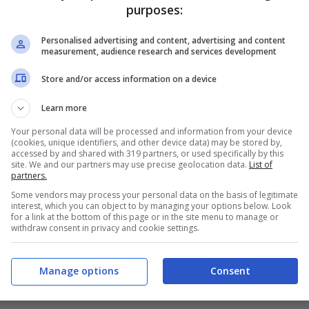
purposes:
pions League.
Personalised advertising and content, advertising and content
measurement, audience research and services development
lla salute di Modric
Store and/or access information on a device
t Modric ha parlato sulle sue condizioni fisiche:
Learn more
camente
, sono tornato ad allenarmi con la
Your personal data will be processed and information from your device
chera
. Sono pronto a tornare.
Ho molta voglia di
(cookies, unique identifiers, and other device data) may be stored by,
accessed by and shared with 319 partners, or used specifically by this
hé non puoi aiutare i compagni come è successo
site. We and our partners may use precise geolocation data.
List of
partners.
iderà Allegri ma sono a disposizione”.
Some vendors may process your personal data on the basis of legitimate
interest, which you can object to by managing your options below. Look
for a link at the bottom of this page or in the site menu to manage or
 41 anni: “No, mi sento una persona normale. La
withdraw consent in privacy and cookie settings.
ndazioni dei medici,
non mi sento un supereroe!
llenarmi bene, stare attento a tutto ma
la cosa
Manage options
Consent
re per il calcio”
.