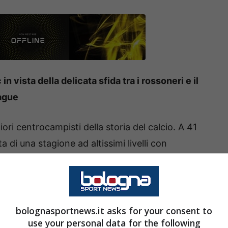
n vista della delicata sfida tra i rossoneri e il
eague
ori centrocampisti della storia del calcio. A 41
 di una stagione ad altissimi livelli con
to il Milan a ridosso della vita per due terzi
l calo dei rossoneri è stato evidente e il croato
bolognasportnews.it asks for your consent to
use your personal data for the following
 contro il Cagliari di Pisacane in un San Siro