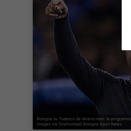
Bologna su Tedesco da diversi mesi: la programma
Images via OneFootball) Bologna Sport News