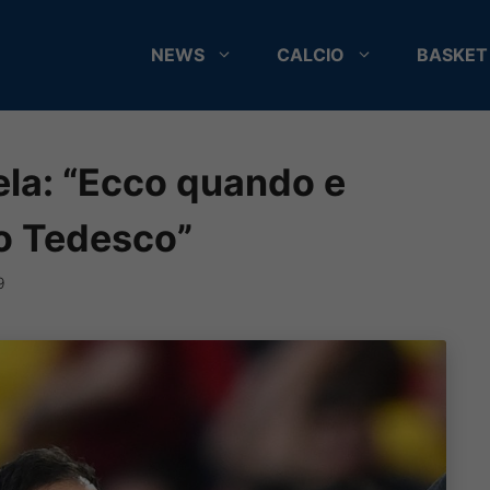
NEWS
CALCIO
BASKET
ela: “Ecco quando e
to Tedesco”
9