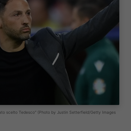
ato scelto Tedesco" (Photo by Justin Setterfield/Getty Images