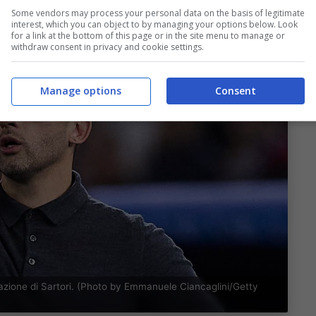
Some vendors may process your personal data on the basis of legitimate
interest, which you can object to by managing your options below. Look
for a link at the bottom of this page or in the site menu to manage or
withdraw consent in privacy and cookie settings.
Manage options
Consent
zione di Sartori. (Photo by Emmanuele Ciancaglini/Getty