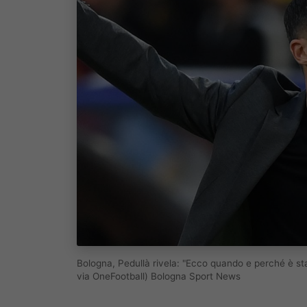
Bologna, Pedullà rivela: "Ecco quando e perché è st
via OneFootball) Bologna Sport News