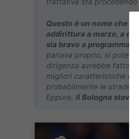
trattativa sta procedendo 
Questo è un nome che era 
addirittura a marzo, a di
sia bravo a programmare
parlava proprio; si poteva
dirigenza avrebbe fatto 
migliori caratteristiche de
probabilmente le strade 
Eppure,
il Bologna stava