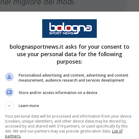
nel migliore dei modi.
stato anticipato da Luca Cilli
mostrazione di quanto il Bologna
. A marzo di Tedesco non si
bolognasportnews.it asks for your consent to
use your personal data for the following
 solo immaginare che la
purposes:
una programmazione secondo le
l club e di
Sartori
, e che
Personalised advertising and content, advertising and content
measurement, audience research and services development
con
Italiano
si sarebbero divise.
Store and/or access information on a device
 già puntando Tedesco
.
Learn more
Your personal data will be processed and information from your device
(cookies, unique identifiers, and other device data) may be stored by,
accessed by and shared with 319 partners, or used specifically by this
site. We and our partners may use precise geolocation data.
List of
partners.