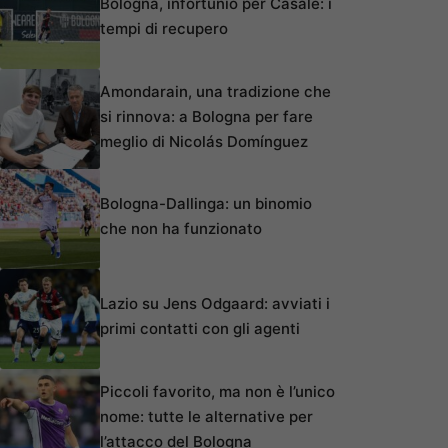
Bologna, infortunio per Casale: i
tempi di recupero
Amondarain, una tradizione che
si rinnova: a Bologna per fare
meglio di Nicolás Domínguez
Bologna-Dallinga: un binomio
che non ha funzionato
Lazio su Jens Odgaard: avviati i
primi contatti con gli agenti
Piccoli favorito, ma non è l’unico
nome: tutte le alternative per
l’attacco del Bologna