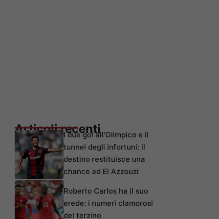
Articoli recenti
I due gol all’Olimpico e il
tunnel degli infortuni: il
destino restituisce una
chance ad El Azzouzi
Roberto Carlos ha il suo
erede: i numeri clamorosi
del terzino