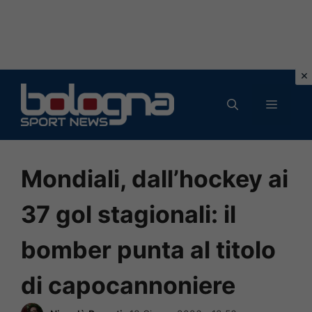
Vai
al
MENU
contenuto
Mondiali, dall’hockey ai
37 gol stagionali: il
bomber punta al titolo
di capocannoniere