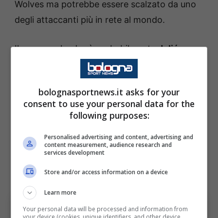
Wolves ma potrebbe essere scalzato da uno
degli attaccanti più in rete al mondo.
Il nuovo goleador è probabilmente
Julián
Quiñones
che potrebbe caricarsi il peso
dell’attacco del Messico sulle spalle al
bolognasportnews.it asks for your
Mondiale.
Maglia numero 7 e attaccante
consent to use your personal data for the
dell’
Al-Qadsiah
di
Retegui
. Nel
2025/26
ha
following purposes:
messo a referto
33 reti
e
4 assist
in
31
Personalised advertising and content, advertising and
presenze
e
2724′ giocati in Saudi Pro
content measurement, audience research and
services development
League
. Una media clamorosa che lo vedo in
rete ogni 73 minuti.
Store and/or access information on a device
Learn more
Your personal data will be processed and information from
your device (cookies, unique identifiers, and other device