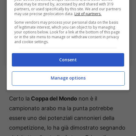
data) may be stored by, accessed by and shared with 319
partners, or used specifically by this site. We and our partners
may use precise geolocation data.
List of partners.
Some vendors may process your personal data on the basis
of legitimate interest, which you can object to by managing
your options below. Look for a link at the bottom of this page
or in the site menu to manage or withdraw consent in privacy
and cookie settings.
Messico, la nuova stella della nazionale di casa (Ansa
Foto) Bolognasportnews
Consent
Il passato nell’hockey e la svolta
Manage options
della carriera
Certo la
Coppa del Mondo
non è il
campionato arabo ma la punta potrebbe
essere uno dei potenziali cannonieri della
competizione, lo ha già dimostrato segnando