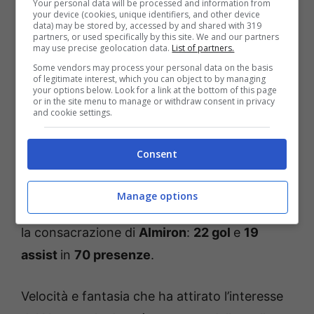
Your personal data will be processed and information from
della competizione,
Miguel Almirón
si
your device (cookies, unique identifiers, and other device
data) may be stored by, accessed by and shared with 319
candida fortemente per essere l’uomo
partners, or used specifically by this site. We and our partners
may use precise geolocation data.
List of partners.
copertina del Paraguay.
Some vendors may process your personal data on the basis
of legitimate interest, which you can object to by managing
your options below. Look for a link at the bottom of this page
Il giocatore ha debuttato in Paraguay nelle
or in the site menu to manage or withdraw consent in privacy
and cookie settings.
giovanili più prestigiose della nazione, quelle
del
Cerro Porteño
. Nel
2015
, il passaggio al
Consent
Lanús
in Argentina fino a
gennaio 2017
,
quando è arrivata la chiamata ambiziosa
Manage options
all’
Atlanta United
. E proprio in Mls è arrivata
la consacrazione di
Almiron
:
22 gol
e
19
assist
in
70 presenze
.
Velocità e fantasia che ha attirato l’interesse