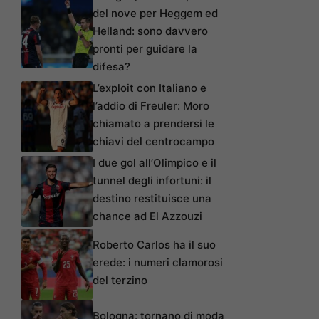
del nove per Heggem ed
Helland: sono davvero
pronti per guidare la
difesa?
L’exploit con Italiano e
l’addio di Freuler: Moro
chiamato a prendersi le
chiavi del centrocampo
I due gol all’Olimpico e il
tunnel degli infortuni: il
destino restituisce una
chance ad El Azzouzi
Roberto Carlos ha il suo
erede: i numeri clamorosi
del terzino
Bologna: tornano di moda