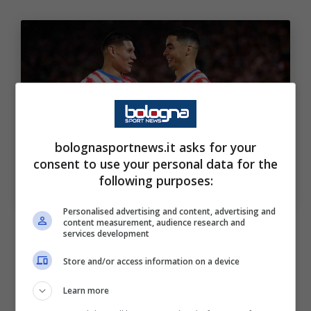
bolognasportnews.it asks for your
consent to use your personal data for the
Dal declino al ritorno al Mondiale: il Paraguay vuole
following purposes:
stupire (Ansa Foto) Bolognasportnews
Personalised advertising and content, advertising and
Dalla Premier League alla Mls: il
content measurement, audience research and
services development
cammino di Almiron, il talento
Store and/or access information on a device
dell’albirroja
Learn more
Con
Enciso
ai box per un infortunio prima