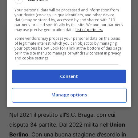
costretto Sergio Conceicao ad attingere dalla
Your personal data will be processed and information from
seconda squadra.
your device (cookies, unique identifiers, and other device
data) may be stored by, accessed by and shared with 319
partners, or used specifically by this site. We and our partners
may use precise geolocation data.
List of partners.
Some vendors may process your personal data on the basis
of legitimate interest, which you can object to by managing
your options below. Look for a link at the bottom of this page
or in the site menu to manage or withdraw consent in privacy
and cookie settings.
Consent
Bologna, Diogo Leite per il post Lucumí: il nodo sono le
Coppe Bologna Sport News (Photo by Maja Hitij/Getty
Manage options
Images via OneFootball)
Nel 2021 il prestito all’S.C. Braga, con cui
disputa 34 partite. Dal 2022 milita nell’
Union
Berlino
. Con una buona stagione d’esordio in