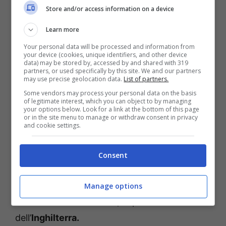
Store and/or access information on a device
mondo.
Learn more
A farlo diventare famoso sono alcuni suoi
Your personal data will be processed and information from
your device (cookies, unique identifiers, and other device
gesti come le sue continue scritte nel suo
data) may be stored by, accessed by and shared with 319
partners, or used specifically by this site. We and our partners
taccuino, un tratto che lo hanno fatto
may use precise geolocation data.
List of partners.
paragonare al protagonista di Death Note
Some vendors may process your personal data on the basis
of legitimate interest, which you can object to by managing
Light Yagami. Oltre a questo il suo inchino ai
your options below. Look for a link at the bottom of this page
or in the site menu to manage or withdraw consent in privacy
tifosi dopo l’eliminazione con la Croazia è
and cookie settings.
diventata una delle istantanee dell’edizione.
Consent
Anche nel 2026 si è preso la simpatia di
internet come nel siparietto quando ha
Manage options
chiesto una foto a Kane, capitano
dell’
Inghilterra.