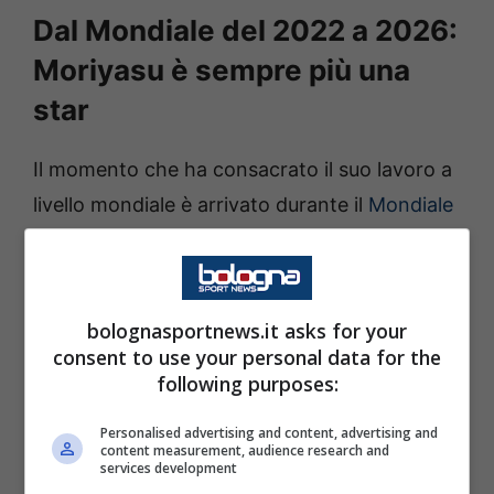
Dal Mondiale del 2022 a 2026:
Moriyasu è sempre più una
star
Il momento che ha consacrato il suo lavoro a
livello mondiale è arrivato durante il
Mondiale
del 2022 in Qatar. In quell’occasione il
Giappone sorprese tutti battendo prima la
Germania e poi la Spagna
nella fase a gironi,
bolognasportnews.it asks for your
chiudendo il gruppo al primo posto. Sebbene
consent to use your personal data for the
l’eliminazione agli ottavi contro la Croazia sia
following purposes:
stata una delusione, il torneo ha dimostrato
Personalised advertising and content, advertising and
come la nazionale asiatica fosse ormai pronta
content measurement, audience research and
services development
a competere con le migliori squadre del