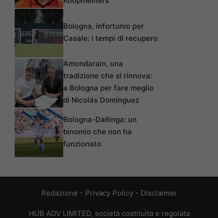
Koopmeiners
Bologna, infortunio per
Casale: i tempi di recupero
Amondarain, una
tradizione che si rinnova:
a Bologna per fare meglio
di Nicolás Domínguez
Bologna-Dallinga: un
binomio che non ha
funzionato
Redazione
-
Privacy Policy
-
Disclaimer
HUB ADV LIMITED, società costituita e regolata