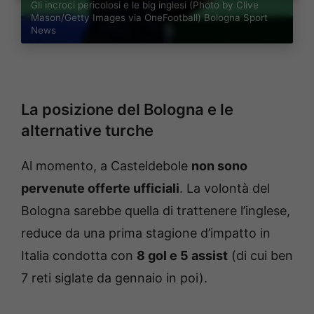
Gli incroci pericolosi e le big inglesi (Photo by Clive
Mason/Getty Images via OneFootball) Bologna Sport
News
La posizione del Bologna e le
alternative turche
Al momento, a Casteldebole
non sono
pervenute offerte ufficiali
. La volontà del
Bologna sarebbe quella di trattenere l’inglese,
reduce da una prima stagione d’impatto in
Italia condotta con
8 gol e 5 assist
(di cui ben
7 reti siglate da gennaio in poi).