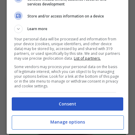
services development
Rabiot.
Store and/or access information on a device
Nottingham Forest:
Sullo sfondo si
Learn more
registra anche l’interesse del
Your personal data will be processed and information from
Nottingham, che potrebbe farsi avanti
your device (cookies, unique identifiers, and other device
data) may be stored by, accessed by and shared with 319
nel caso in cui dovesse concretizzarsi
partners, or used specifically by this site. We and our partners
may use precise geolocation data.
List of partners.
la cessione di Dan Ndoye.
Some vendors may process your personal data on the basis
of legitimate interest, which you can object to by managing
your options below. Look for a link at the bottom of this page
or in the site menu to manage or withdraw consent in privacy
and cookie settings.
Consent
Manage options