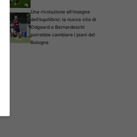
Una rivoluzione all’insegna
dell’equilibrio: la nuova vita di
Odgaard e Bernardeschi
potrebbe cambiare i piani del
Bologna