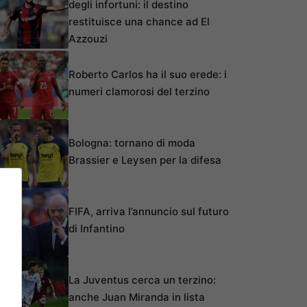
degli infortuni: il destino
restituisce una chance ad El
Azzouzi
Roberto Carlos ha il suo erede: i
numeri clamorosi del terzino
Bologna: tornano di moda
Brassier e Leysen per la difesa
FIFA, arriva l’annuncio sul futuro
di Infantino
La Juventus cerca un terzino:
anche Juan Miranda in lista