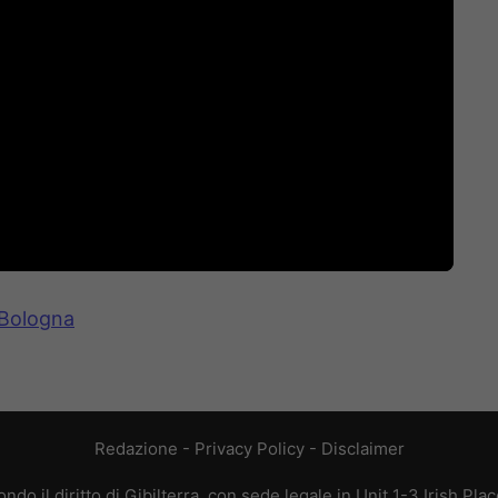
-Bologna
Redazione
-
Privacy Policy
-
Disclaimer
do il diritto di Gibilterra, con sede legale in Unit 1-3 Irish Pla