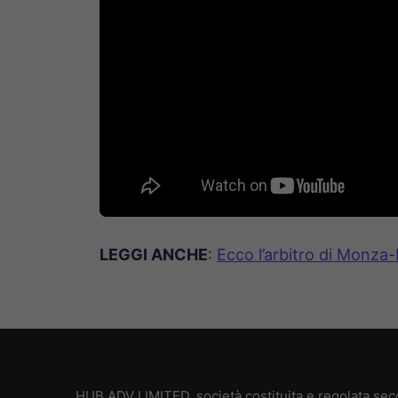
LEGGI ANCHE
:
Ecco l’arbitro di Monza
HUB ADV LIMITED, società costituita e regolata secon