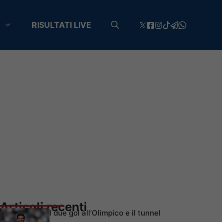
RISULTATI LIVE
Articoli recenti
I due gol all’Olimpico e il tunnel