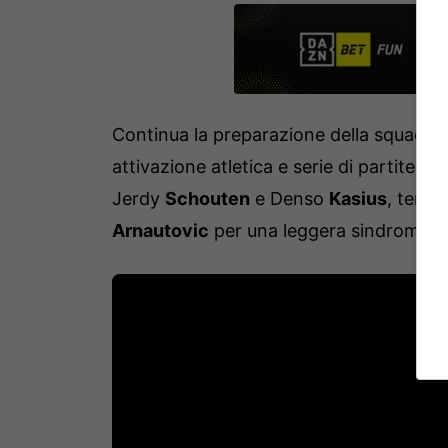
Continua la preparazione della squadra a
attivazione atletica e serie di partitel
Jerdy
Schouten
e Denso
Kasius
, terap
Arnautovic
per una leggera sindrome ga