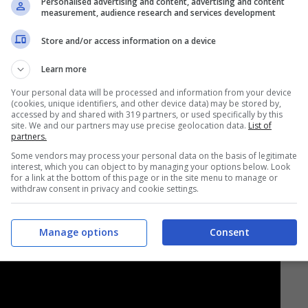
Personalised advertising and content, advertising and content
measurement, audience research and services development
Store and/or access information on a device
Learn more
lla trasferta di Monza: oggi per i rossoblù
Your personal data will be processed and information from your device
(cookies, unique identifiers, and other device data) may be stored by,
le a metà campo. Allenamento differenziato per
accessed by and shared with 319 partners, or used specifically by this
site. We and our partners may use precise geolocation data.
List of
ie per Kevin
Bonifazi
. A riposo Marko
partners.
Some vendors may process your personal data on the basis of legitimate
strointestinale.
interest, which you can object to by managing your options below. Look
for a link at the bottom of this page or in the site menu to manage or
withdraw consent in privacy and cookie settings.
Manage options
Consent