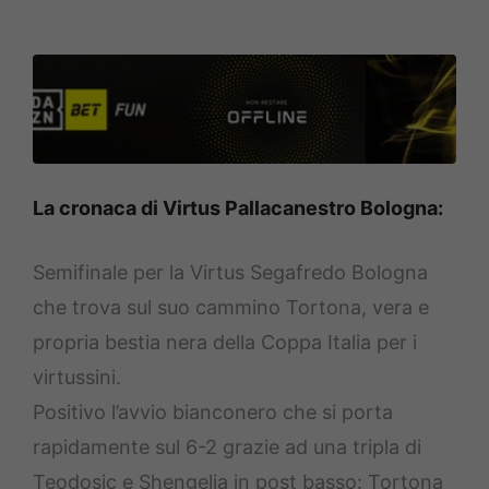
La cronaca di Virtus Pallacanestro Bologna:
Semifinale per la Virtus Segafredo Bologna
che trova sul suo cammino Tortona, vera e
propria bestia nera della Coppa Italia per i
virtussini.
Positivo l’avvio bianconero che si porta
rapidamente sul 6-2 grazie ad una tripla di
Teodosic e Shengelia in post basso: Tortona