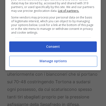
data) may be stored by, accessed by and shared with 319
Segafredo domina il primo tempo chiudendo
partners, or used specifically by this site. We and our partners
may use precise geolocation data.
List of partners.
il secondo parziale sul 52-33.
Some vendors may process your personal data on the basis
Secondo tempo che riprendo con l’exploit di
of legitimate interest, which you can object to by managing
your options below. Look for a link at the bottom of this page
Harper che firma 8 punti consecutivi per
or in the site menu to manage or withdraw consent in privacy
and cookie settings.
scuotere i suoi e tentare il rientro, ma la
Segafredo è concentrata e risponde colpo su
Consent
colpo mantenendo il vantaggio le venti
lunghezze di distanza sul 62-43. Hackett da
Manage options
tre punti contribuisce ad ampliare il punteggio
ulteriormente con i bianconeri che si portano
sul 70-48 costringendo Tortona a sudarsi
ogni possesso, da cui scaturiscono spesso
tanti tiri sbagliati proprio per la pressione
asfissiante della Segafredo in difesa.