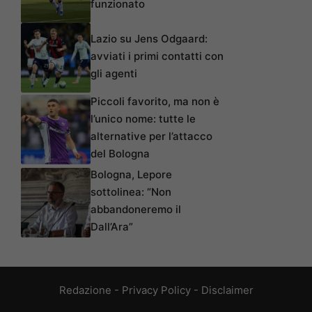
funzionato
Lazio su Jens Odgaard:
avviati i primi contatti con
gli agenti
Piccoli favorito, ma non è
l’unico nome: tutte le
alternative per l’attacco
del Bologna
Bologna, Lepore
sottolinea: “Non
abbandoneremo il
Dall’Ara”
Redazione
-
Privacy Policy
-
Disclaimer