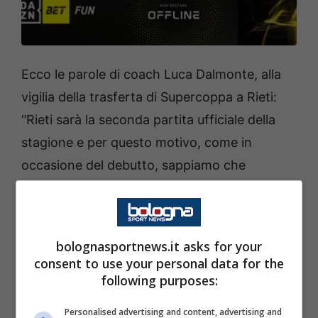
Ecco le parole di coach Luca Dalmonte, alla
vigilia della trasferta di Supercoppa a Rieti:
‘’Rieti sarà la seconda partita ufficiale della
stagione e per questo motivo, come in
occasione del debutto, sappiamo che
l’impegno andrà rispettato, mostrando senso
di responsabilità e desiderio di far bene.
Consapevoli del nostro tempo, l’obiettivo
bolognasportnews.it asks for your
principale dovrà essere produrre un
consent to use your personal data for the
miglioramento rispetto al primo match.
following purposes:
Dovremo restare concentrati sulle nostre
Personalised advertising and content, advertising and