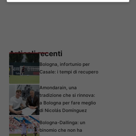
Articoli recenti
Bologna, infortunio per
Casale: i tempi di recupero
Amondarain, una
tradizione che si rinnova:
a Bologna per fare meglio
di Nicolás Domínguez
Bologna-Dallinga: un
binomio che non ha