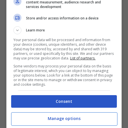
cose e sugli obiettivi che, quotidianamente,
content measurement, audience research and
services development
stiamo inseguendo in questa prima fase di
Store and/or access information on a device
preparazione al campionato. Massima
attenzione ai nostri avversari e alle loro
Learn more
principali caratteristiche senza farci
Your personal data will be processed and information from
your device (cookies, unique identifiers, and other device
oltremodo condizionare. E’ stato così sabato
data) may be stored by, accessed by and shared with 319
partners, or used specifically by this site. We and our partners
scorso, dovrà esserlo altrettanto anche in
may use precise geolocation data.
List of partners.
occasione delle trasferte di Rieti e Pistoia.
Some vendors may process your personal data on the basis
of legitimate interest, which you can object to by managing
Tutti i giocatori saranno a disposizione’’.
your options below. Look for a link at the bottom of this page
or in the site menu to manage or withdraw consent in privacy
and cookie settings.
Consent
Manage options