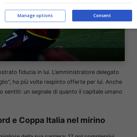
Manage options
Consent
trato fiducia in lui. L’amministratore delegato
iglio”, ha più volte respinto offerte per lui. Anche
no sentiti: un segnale di quanto il capitale umano
ord e Coppa Italia nel mirino
igliore della sua carriera: 17 gol complessivi,