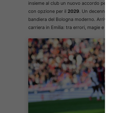
insieme al club un nuovo accordo per il
con opzione per il
2029
. Un decennio d
bandiera del Bologna moderno. Arrivato
carriera in Emilia: tra errori, magie e risa