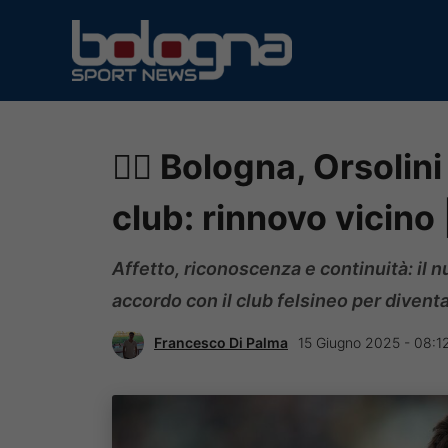
Vai
al
contenuto
✍🏻 Bologna, Orsolin
club: rinnovo vicino |
Affetto, riconoscenza e continuità: il 
accordo con il club felsineo per divent
Francesco Di Palma
15 Giugno 2025 - 08:1