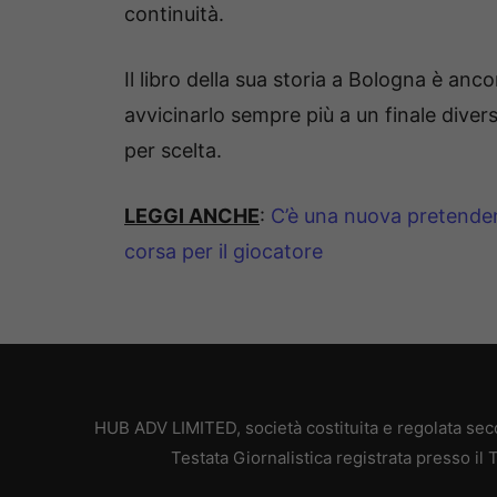
continuità.
Il libro della sua storia a Bologna è an
avvicinarlo sempre più a un finale divers
per scelta.
LEGGI ANCHE
:
C’è una nuova pretendent
corsa per il giocatore
HUB ADV LIMITED, società costituita e regolata secon
Testata Giornalistica registrata presso il