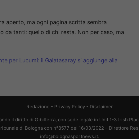
cora aperto, ma ogni pagina scritta sembra
o da tanti: quello di chi resta. Non per caso, ma
e per Lucumí: il Galatasaray si aggiunge alla
Redazione
-
Privacy Policy
-
Disclaimer
do il diritto di Gibilterra, con sede legale in Unit 1-3 Irish Pla
 Tribunale di Bologna con n°8577 del 16/03/2022 – Direttore Res
info@bolognasportnews.it.