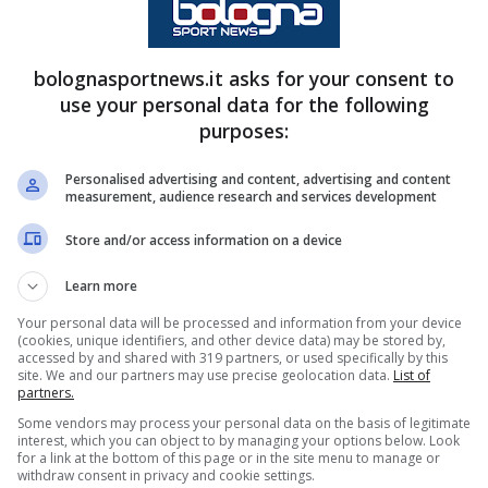
rinnovo
che potrebbe spingersi fino al
2028
,
i fede rossoblù che trasformerebbe “Orso” nella
bolognasportnews.it asks for your consent to
 nel
2018
, ha attraversato ogni fase della sua
use your personal data for the following
lite, ha finito per prendersi la città.
purposes:
Personalised advertising and content, advertising and content
measurement, audience research and services development
Store and/or access information on a device
Learn more
Your personal data will be processed and information from your device
(cookies, unique identifiers, and other device data) may be stored by,
accessed by and shared with 319 partners, or used specifically by this
site. We and our partners may use precise geolocation data.
List of
partners.
Some vendors may process your personal data on the basis of legitimate
interest, which you can object to by managing your options below. Look
for a link at the bottom of this page or in the site menu to manage or
withdraw consent in privacy and cookie settings.