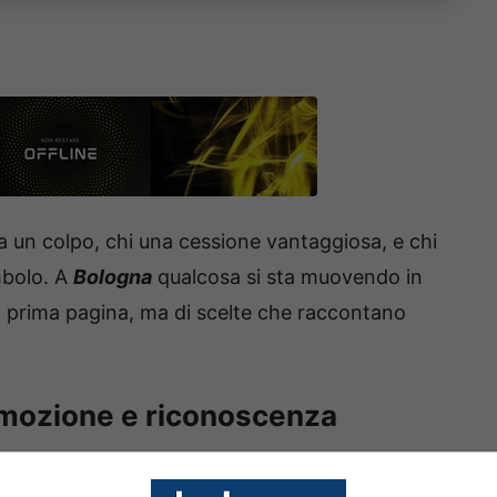
ca un colpo, chi una cessione vantaggiosa, e chi
mbolo. A
Bologna
qualcosa si sta muovendo in
da prima pagina, ma di scelte che raccontano
emozione e riconoscenza
ta dello Sport
,
Riccardo Orsolini
sta valutando