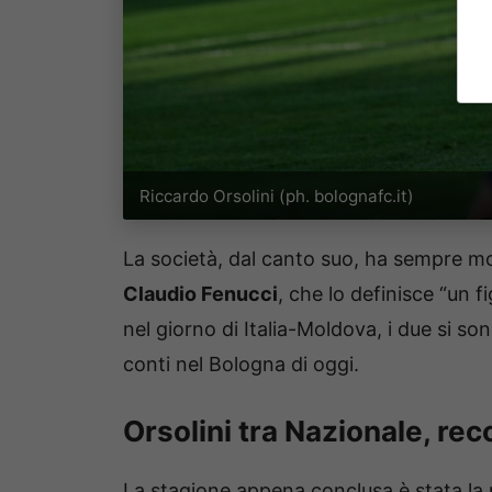
Riccardo Orsolini (ph. bolognafc.it)
La società, dal canto suo, ha sempre mos
Claudio Fenucci
, che lo definisce “un f
nel giorno di Italia-Moldova, i due si so
conti nel Bologna di oggi.
Orsolini tra Nazionale, rec
La stagione appena conclusa è stata la m