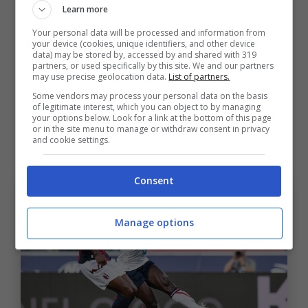
Learn more
ATTACCANTI
: Coman, Pavoletti, Luvumbo,
Your personal data will be processed and information from
your device (cookies, unique identifiers, and other device
Piccoli, Felici
data) may be stored by, accessed by and shared with 319
partners, or used specifically by this site. We and our partners
may use precise geolocation data.
List of partners.
Bologna-Cagliari, la probabile
Some vendors may process your personal data on the basis
of legitimate interest, which you can object to by managing
formazione dei sardi in vista
your options below. Look for a link at the bottom of this page
or in the site menu to manage or withdraw consent in privacy
and cookie settings.
del match di domenica
Consent
Manage options