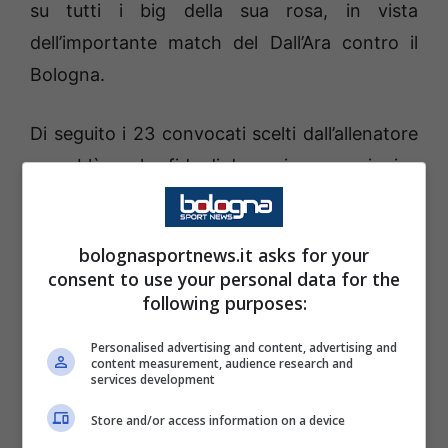
su tutti i big della sua rosa, in vista
dell’importante match del Dall’Ara contro il
Bologna.
Di seguito i 23 convocati scelti dall’allenatore
rossoblù per la sfida di domenica pomeriggio:
PORTIERI:
Caprile, Sherri, Ciocci
bolognasportnews.it asks for your
consent to use your personal data for the
DIFENSORI
: Augello, Luperto, Palomino,
following purposes:
Mina, Zappa, Obert
Personalised advertising and content, advertising and
content measurement, audience research and
CENTROCAMPISTI
: Adopo, Viola, Deiola,
services development
Prati, Marin, Zortea, Jankto, Makoumbou,
Store and/or access information on a device
Gaetano