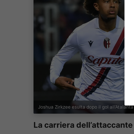
Joshua Zirkzee esulta dopo il gol all’Atalant
La carriera dell’attaccant