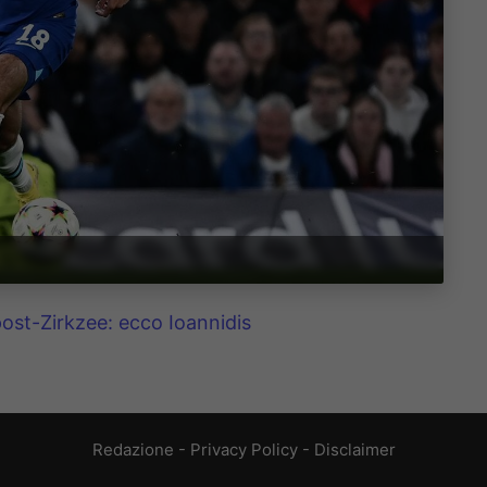
 post-Zirkzee: ecco Ioannidis
Redazione
-
Privacy Policy
-
Disclaimer