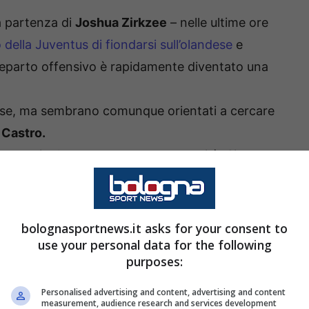
la partenza di
Joshua Zirkzee
– nelle ultime ore
o della Juventus di fiondarsi sull’olandese
e
reparto offensivo è rapidamente diventato una
ndese, ma sembrano comunque orientati a cercare
e
Castro.
stampa inglese rappresenta una novità. Si tratta
i ultimi attaccanti che sono stati accostati al
o Broja
in partenza dal
Chelsea
.
bolognasportnews.it asks for your consent to
use your personal data for the following
purposes:
Personalised advertising and content, advertising and content
measurement, audience research and services development