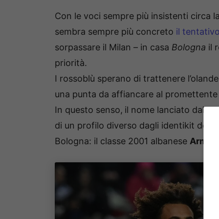
Con le voci sempre più insistenti circa 
sembra sempre più concreto
il tentativ
sorpassare il Milan – in casa
Bologna
il 
priorità.
I rossoblù sperano di trattenere l’ola
una punta da affiancare al promettent
In questo senso,
il nome lanciato dalla 
di un profilo diverso dagli identikit degl
Bologna: il classe 2001 albanese
Armand