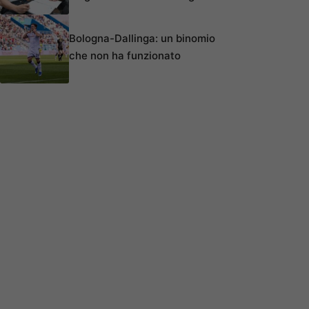
Bologna-Dallinga: un binomio
che non ha funzionato