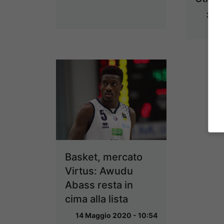
20 M
Basket, mercato
Virtus: Awudu
Abass resta in
cima alla lista
14 Maggio 2020 - 10:54