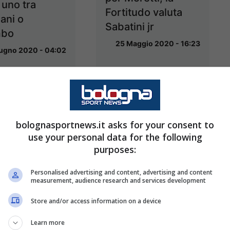
 uno tra
Fortitudo valuta
ani o
Sabatini jr
mbo
25 Maggio 2020 - 16:23
ugno 2020 - 04:02
bolognasportnews.it asks for your consent to
use your personal data for the following
purposes:
Personalised advertising and content, advertising and content
measurement, audience research and services development
, Fortitudo:
Basket, Riccardo
bile
Visconti obiettivo
Store and/or access information on a device
ferma per
della Fortitudo
Learn more
evic