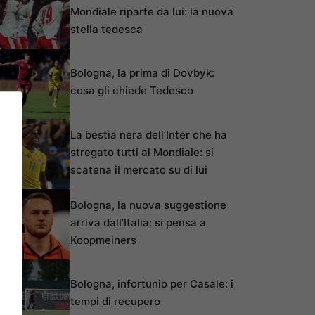
Mondiale riparte da lui: la nuova
stella tedesca
Bologna, la prima di Dovbyk:
cosa gli chiede Tedesco
La bestia nera dell’Inter che ha
stregato tutti al Mondiale: si
scatena il mercato su di lui
Bologna, la nuova suggestione
arriva dall’Italia: si pensa a
Koopmeiners
Bologna, infortunio per Casale: i
tempi di recupero