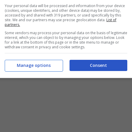
17 Maggio 2020 - 18:46
Your personal data will be processed and information from your device
aggio 2020 - 15:13
(cookies, unique identifiers, and other device data) may be stored by,
accessed by and shared with 319 partners, or used specifically by this
site. We and our partners may use precise geolocation data.
List of
partners.
Some vendors may process your personal data on the basis of legitimate
interest, which you can object to by managing your options below. Look
for a link at the bottom of this page or in the site menu to manage or
withdraw consent in privacy and cookie settings.
Manage options
Consent