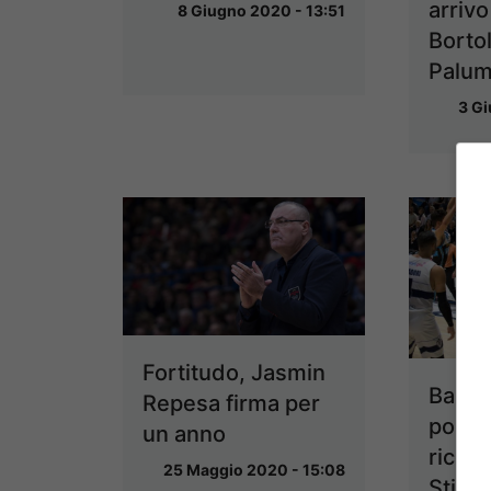
arrivo
8 Giugno 2020 - 13:51
Bortol
Palu
3 Gi
Fortitudo, Jasmin
Basket
Repesa firma per
possi
un anno
ricon
25 Maggio 2020 - 15:08
Stipc