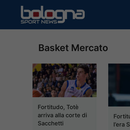
Vai
al
contenuto
Basket Mercato
Fortitudo, Totè
arriva alla corte di
Fortit
Sacchetti
l’era 