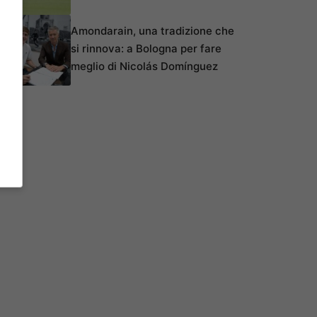
Amondarain, una tradizione che
si rinnova: a Bologna per fare
meglio di Nicolás Domínguez