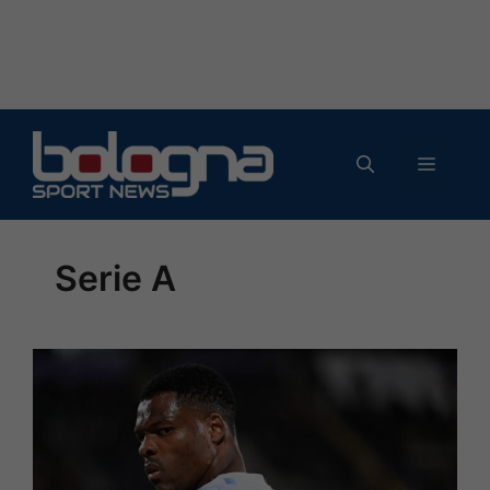
Vai
al
MENU
contenuto
Serie A