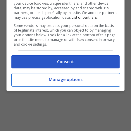
your device (cookies, unique identifiers, and other device
data) may be stored by, accessed by and shared with 319
partners, or used specifically by this site. We and our partners
may use precise geolocation data.
List of partners.
Some vendors may process your personal data on the basis
LEGGI ANCHE: Capitolo cessioni: pista turca
of legitimate interest, which you can object to by managing
your options below. Look for a link at the bottom of this page
per Mbaye, Dijks ai margini. Angeli verso il
or in the site menu to manage or withdraw consent in privacy
and cookie settings.
prestito in B
Consent
Manage options