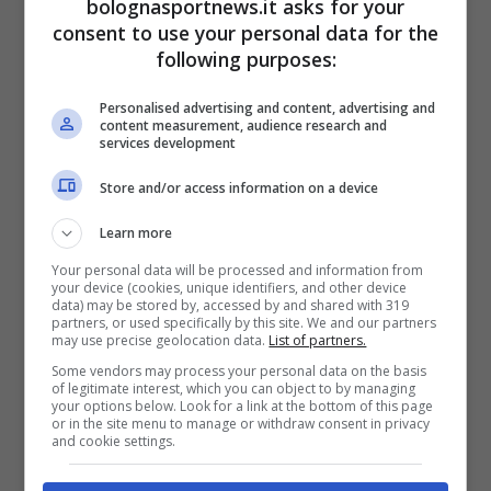
bolognasportnews.it asks for your
consent to use your personal data for the
Per me sbaglia Meraviglia
following purposes:
(secondo me un azzardo
Personalised advertising and content, advertising and
mandarlo al VAR in finale di
content measurement, audience research and
services development
Coppa Italia) che non
Store and/or access information on a device
interviene per un gesto
molto più chiaro di quello di
Learn more
Kalulu su Castellanos come
Your personal data will be processed and information from
your device (cookies, unique identifiers, and other device
data) may be stored by, accessed by and shared with 319
quello di Beukema su
partners, or used specifically by this site. We and our partners
may use precise geolocation data.
List of partners.
Gabbia. Il difensore del
Some vendors may process your personal data on the basis
Bologna era da rosso.
of legitimate interest, which you can object to by managing
your options below. Look for a link at the bottom of this page
or in the site menu to manage or withdraw consent in privacy
and cookie settings.