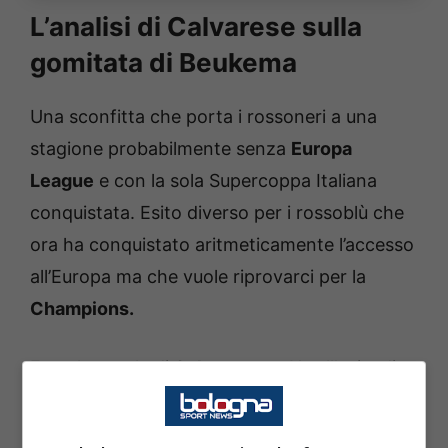
L’analisi di Calvarese sulla
gomitata di Beukema
Una sconfitta che porta i rossoneri a una
stagione probabilmente senza
Europa
League
e con la sola Supercoppa Italiana
conquistata. Esito diverso per i rossoblù che
ora ha conquistato aritmeticamente l’accesso
all’Europa ma che vuole riprovarci per la
Champions.
Ecco le parole di
Calvarese
su X sull’episodio
tra Beukema e Gabbia: