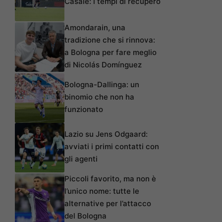
Casale: i tempi di recupero
Amondarain, una
tradizione che si rinnova:
a Bologna per fare meglio
di Nicolás Domínguez
Bologna-Dallinga: un
binomio che non ha
funzionato
Lazio su Jens Odgaard:
avviati i primi contatti con
gli agenti
Piccoli favorito, ma non è
l’unico nome: tutte le
alternative per l’attacco
del Bologna