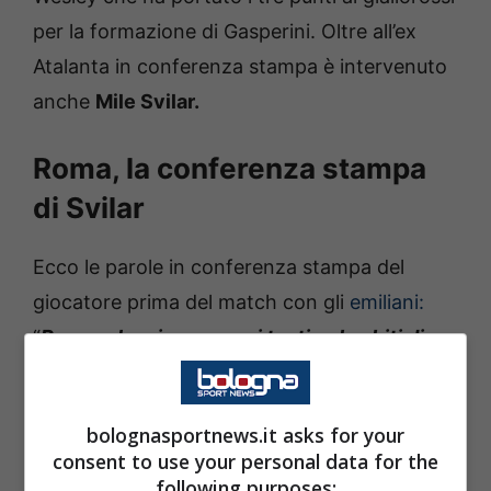
per la formazione di Gasperini. Oltre all’ex
Atalanta in conferenza stampa è intervenuto
anche
Mile Svilar.
Roma, la conferenza stampa
di Svilar
Ecco le parole in conferenza stampa del
giocatore prima del match con gli
emiliani:
“
Penso che sia un caso i tanti gol subiti di
recenti, adesso è andata un pò meno bene
ma cercheremo di rifarci e segnare più gol
bolognasportnews.it asks for your
possibili e subirne meno.”
consent to use your personal data for the
following purposes: