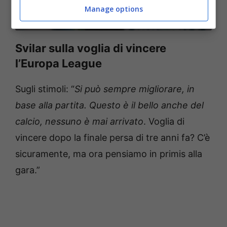
Roma, la conferenza stampa di Svilar
Manage options
Bolognasportnews(Foto di Silvia Lore/Getty Images Via
One Football)
Svilar sulla voglia di vincere
l’Europa League
Sugli stimoli: “
Si può sempre migliorare, in
base alla partita. Questo è il bello anche del
calcio, nessuno è mai arrivato
. Voglia di
vincere dopo la finale persa di tre anni fa? C’è
sicuramente, ma ora pensiamo in primis alla
gara.”