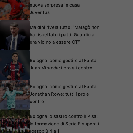
nuova sorpresa in casa
Juventus
Maldini rivela tutto: “Malagò non
ha rispettato i patti, Guardiola
era vicino a essere CT”
Bologna, come gestire al Fanta
Juan Miranda: i pro e i contro
Bologna, come gestire al Fanta
Jonathan Rowe: tutti i pro e
contro
Bologna, disastro contro il Pisa:
la formazione di Serie B supera i
rossoblù 4 a 1