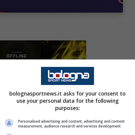
ato del
Bologna
, è intervenuto ieri mattina a
atteo Lepore
, per quanto riguarda i lavori allo
bolognasportnews.it asks for your consent to
use your personal data for the following
purposes:
o del Carlino
, è stata anche l’occasione per
Personalised advertising and content, advertising and content
uadra rossoblù. Di seguito alcune sue
measurement, audience research and services development