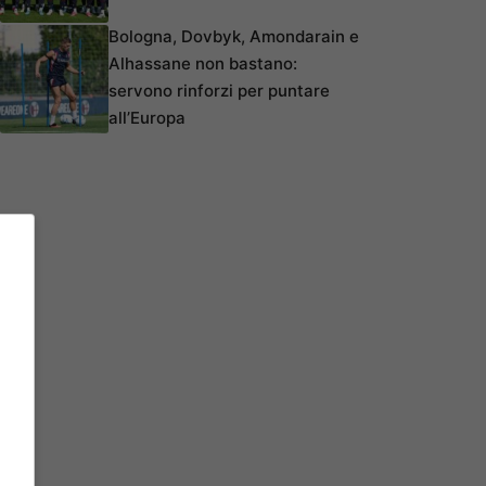
Bologna, Dovbyk, Amondarain e
Alhassane non bastano:
servono rinforzi per puntare
all’Europa