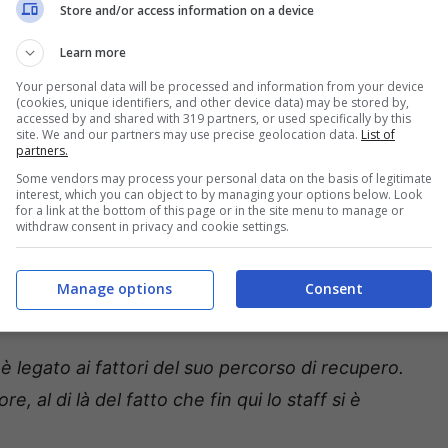
Store and/or access information on a device
Learn more
della differenza di condizione e con tutto il
Your personal data will be processed and information from your device
 Madrid e non si debbono prendere quattro gol in
(cookies, unique identifiers, and other device data) may be stored by,
accessed by and shared with 319 partners, or used specifically by this
nza. Siamo un po’ preoccupati”.
site. We and our partners may use precise geolocation data.
List of
partners.
Some vendors may process your personal data on the basis of legitimate
leta. Con questo modulo gli innesti saranno
interest, which you can object to by managing your options below. Look
for a link at the bottom of this page or in the site menu to manage or
withdraw consent in privacy and cookie settings.
in crisi, qualche cessione era inevitabile. Non ci
Manage options
Consent
legato ai fattori del suo percorso di recupero.
, al di là del fatto che fin qui lo staff si è