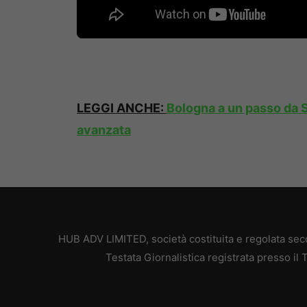
LEGGI ANCHE:
Bologna a un passo da S
avanzata
HUB ADV LIMITED, società costituita e regolata secon
Testata Giornalistica registrata presso il