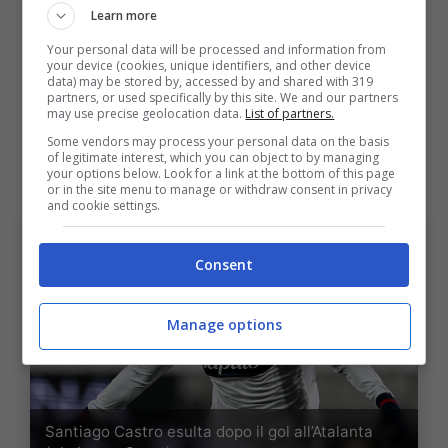
conseguenza è che gli obiettivi continuano ad
Learn more
essere di primo ordine: centrare l’Europa
Your personal data will be processed and information from
your device (cookies, unique identifiers, and other device
(nuovamente) e poi giocarsi le proprie carte
data) may be stored by, accessed by and shared with 319
partners, or used specifically by this site. We and our partners
in
Coppa Italia
(competizione in cui i felsinei
may use precise geolocation data.
List of partners.
sono arrivati in semifinale 26 anni dopo
Some vendors may process your personal data on the basis
of legitimate interest, which you can object to by managing
l’ultima volta).
your options below. Look for a link at the bottom of this page
or in the site menu to manage or withdraw consent in privacy
and cookie settings.
Consent
Manage options
Santiago Castro esulta dopo il gol all’Atalanta