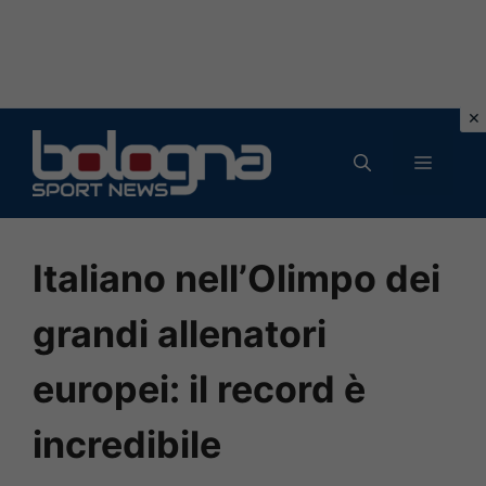
Vai
al
MENU
contenuto
Italiano nell’Olimpo dei
grandi allenatori
europei: il record è
incredibile