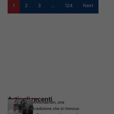
1
2
3
…
124
Next
Articoli recenti
Amondarain, una
tradizione che si rinnova: