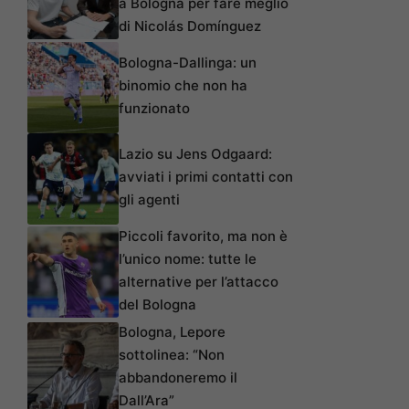
a Bologna per fare meglio
di Nicolás Domínguez
Bologna-Dallinga: un
binomio che non ha
funzionato
Lazio su Jens Odgaard:
avviati i primi contatti con
gli agenti
Piccoli favorito, ma non è
l’unico nome: tutte le
alternative per l’attacco
del Bologna
Bologna, Lepore
sottolinea: “Non
abbandoneremo il
Dall’Ara”