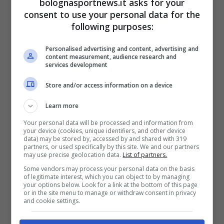
bolognasportnews.it asks for your
6 Agosto 2026 - 10:00
consent to use your personal data for the
following purposes:
Personalised advertising and content, advertising and
content measurement, audience research and
services development
Store and/or access information on a device
Learn more
Calciomercato
Your personal data will be processed and information from
your device (cookies, unique identifiers, and other device
La Juventus cerca un
data) may be stored by, accessed by and shared with 319
partners, or used specifically by this site. We and our partners
terzino: anche Juan
may use precise geolocation data.
List of partners.
Some vendors may process your personal data on the basis
Miranda in lista
of legitimate interest, which you can object to by managing
your options below. Look for a link at the bottom of this page
or in the site menu to manage or withdraw consent in privacy
and cookie settings.