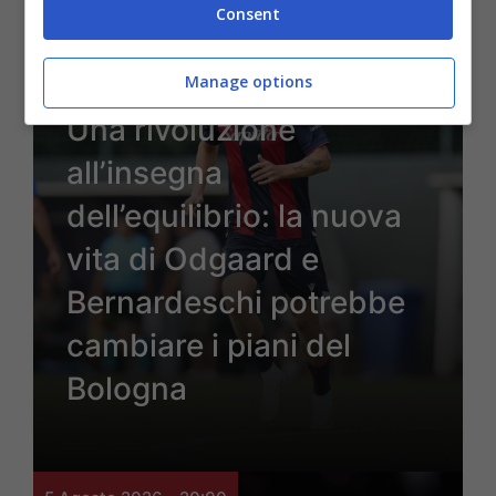
5 Agosto 2026 - 21:00
Consent
Manage options
Bologna
Una rivoluzione
all’insegna
dell’equilibrio: la nuova
vita di Odgaard e
Bernardeschi potrebbe
cambiare i piani del
Bologna