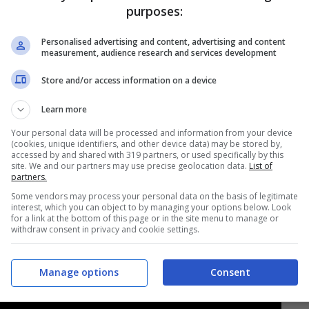
purposes:
Personalised advertising and content, advertising and content
measurement, audience research and services development
Store and/or access information on a device
Learn more
 contenti, è una grande vittoria. Abbiamo
Your personal data will be processed and information from your device
(cookies, unique identifiers, and other device data) may be stored by,
obbiamo concentrarci sul campionato pensando
accessed by and shared with 319 partners, or used specifically by this
site. We and our partners may use precise geolocation data.
List of
 gare stavamo giocando bene senza però
partners.
are a lavorare come ci chiede il mister e
Some vendors may process your personal data on the basis of legitimate
interest, which you can object to by managing your options below. Look
 i tre punti
“.
for a link at the bottom of this page or in the site menu to manage or
withdraw consent in privacy and cookie settings.
Manage options
Consent