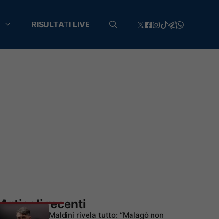
RISULTATI LIVE
Articoli recenti
Maldini rivela tutto: “Malagò non