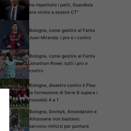
ha rispettato i patti, Guardiola
era vicino a essere CT”
Bologna, come gestire al Fanta
Juan Miranda: i pro e i contro
Bologna, come gestire al Fanta
Jonathan Rowe: tutti i pro e
contro
Bologna, disastro contro il Pisa:
la formazione di Serie B supera i
rossoblù 4 a 1
Bologna, Dovbyk, Amondarain e
Alhassane non bastano:
servono rinforzi per puntare