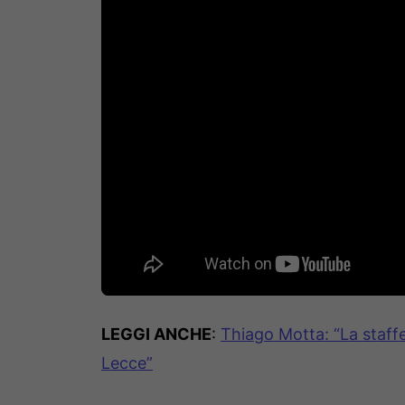
LEGGI ANCHE
:
Thiago Motta: “La staffe
Lecce”