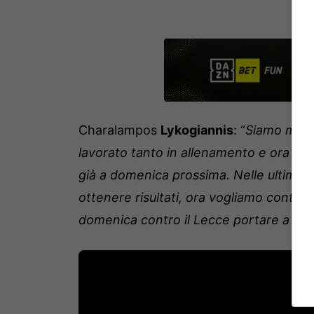
Charalampos
Lykogiannis
: “
Siamo molto
lavorato tanto in allenamento e ora d
già a domenica prossima. Nelle ultime
ottenere risultati, ora vogliamo continu
domenica contro il Lecce portare a casa