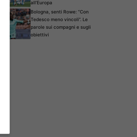
all’Europa
Bologna, senti Rowe: “Con
Tedesco meno vincoli”. Le
parole sui compagni e sugli
obiettivi