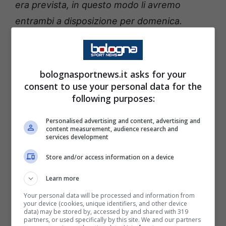
era prevista, in questo modo li avremo
entrambi a disposizione per domenica.
Comunque chi pensava che col Cagliari fosse
semplice si sbagliava, sono venuti a
giocarsela come immaginavamo
”.
bolognasportnews.it asks for your
consent to use your personal data for the
following purposes:
Personalised advertising and content, advertising and
content measurement, audience research and
services development
Store and/or access information on a device
Learn more
Your personal data will be processed and information from
your device (cookies, unique identifiers, and other device
data) may be stored by, accessed by and shared with 319
partners, or used specifically by this site. We and our partners
LEGGI ANCHE
:
Le pagelle di Bologna-Cagliari: