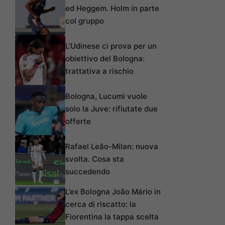
ed Heggem. Holm in parte
col gruppo
L’Udinese ci prova per un
obiettivo del Bologna:
trattativa a rischio
Bologna, Lucumì vuole
solo la Juve: rifiutate due
offerte
Rafael Leão-Milan: nuova
svolta. Cosa sta
succedendo
L’ex Bologna João Mário in
cerca di riscatto: la
Fiorentina la tappa scelta