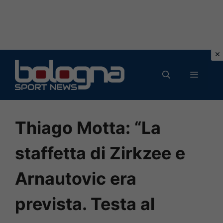
Vai
al
MENU
contenuto
Thiago Motta: “La
staffetta di Zirkzee e
Arnautovic era
prevista. Testa al