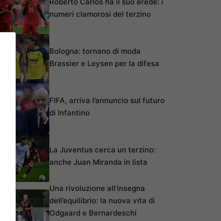
Roberto Carlos ha il suo erede: i
numeri clamorosi del terzino
Bologna: tornano di moda
Brassier e Leysen per la difesa
FIFA, arriva l’annuncio sul futuro
di Infantino
La Juventus cerca un terzino:
anche Juan Miranda in lista
Una rivoluzione all’insegna
dell’equilibrio: la nuova vita di
Odgaard e Bernardeschi