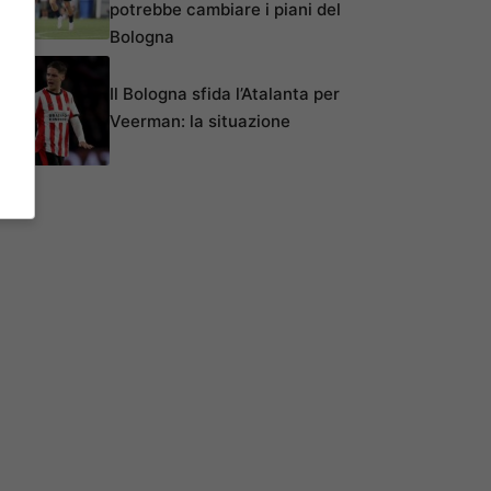
potrebbe cambiare i piani del
Bologna
Il Bologna sfida l’Atalanta per
Veerman: la situazione