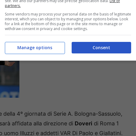
site. We and our partners may use precise geolocation data.
List of
partners.
Some vendors may process your personal data on the basis of legitimate
interest, which you can object to by managing your options below. Look
for a link at the bottom of this page or in the site menu to manage or
withdraw consent in privacy and cookie settings.
Manage options
Consent
are della 4º giornata di Serie A. Bologna-Sassuolo,
arà affidata alla direzione di
Doveri
di Roma 1
o uomo Illuzzi e addetti VAR Di Paolo e Giallatini.