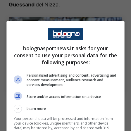
Guessand
del Nizza.
bolognasportnews.it asks for your
consent to use your personal data for the
following purposes:
Personalised advertising and content, advertising and
content measurement, audience research and
services development
Sebastiano Esposito (ph. Image Sport)
Store and/or access information on a device
Il mercato in uscita, da
Learn more
Karlsson a Corazza
Your personal data will be processed and information from
your device (cookies, unique identifiers, and other device
data) may be stored by, accessed by and shared with 319
E’ inevitabile che, per far sì che possano