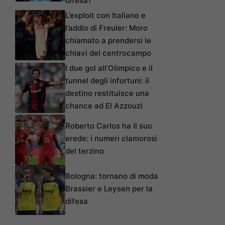
difesa?
L’exploit con Italiano e
l’addio di Freuler: Moro
chiamato a prendersi le
chiavi del centrocampo
I due gol all’Olimpico e il
tunnel degli infortuni: il
destino restituisce una
chance ad El Azzouzi
Roberto Carlos ha il suo
erede: i numeri clamorosi
del terzino
Bologna: tornano di moda
Brassier e Leysen per la
difesa