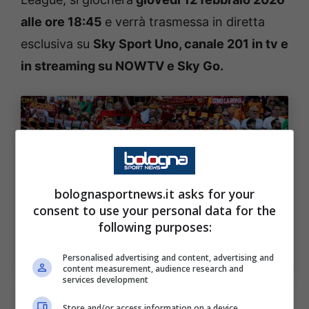
alle ore 18:45
e verrà trasmessa in diretta
esclusiva su
Sky Sport Uno, canale 201 in tv e
in streaming su
NOWTV e Sky Go.
bolognasportnews.it asks for your
consent to use your personal data for the
following purposes:
Serie A, Bologna-Roma dove vedere in tv e streaming il
match (Foto di Paolo Bruno/Getty Images Via One
Personalised advertising and content, advertising and
Football) Bolognasportnews
content measurement, audience research and
services development
Store and/or access information on a device