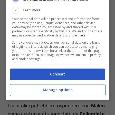
Roma-Bologna, le probabili
Learn more
formazioni del match
Your personal data will be processed and information from
your device (cookies, unique identifiers, and other device
Il
Bologna
di
Italiano
arriva al match con il
data) may be stored by, accessed by and shared with 319
partners, or used specifically by this site. We and our partners
ritorno di
Lucumì
al centro della difesa. A
may use precise geolocation data.
List of partners.
centrocampo Italiano potrebbe mettere
Some vendors may process your personal data on the basis
of legitimate interest, which you can object to by managing
Moro, Freuler e Ferguson
. Sugli esterni ci
your options below. Look for a link at the bottom of this page
or in the site menu to manage or withdraw consent in privacy
potrebbero essere
Bernardeschi e
and cookie settings.
Cambiaghi
con
Castro
come centravanti. In
porta non ci sono dubbi e Skorupski
Consent
difenderà i pali degli emiliani dopo le ottime
Manage options
ultime prestazioni.
I capitolini potrebbero rispondere con
Malen
come centravanti supportato da
Pellegrini e