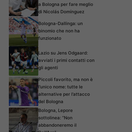
a Bologna per fare meglio
di Nicolás Domínguez
Bologna-Dallinga: un
binomio che non ha
funzionato
Lazio su Jens Odgaard:
avviati i primi contatti con
gli agenti
Piccoli favorito, ma non è
l’unico nome: tutte le
alternative per l’attacco
del Bologna
Bologna, Lepore
sottolinea: “Non
abbandoneremo il