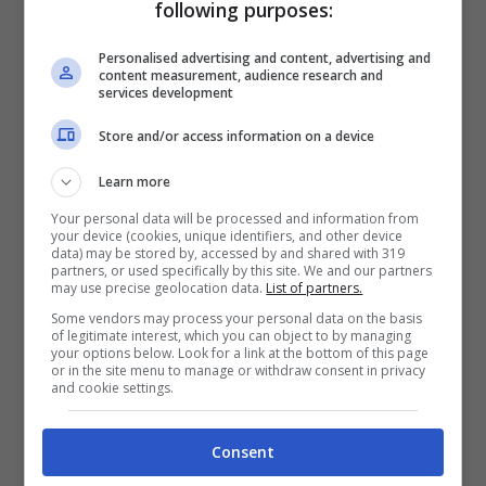
following purposes:
In casa
Bologna
il secondo giro di tamponi
Personalised advertising and content, advertising and
effettuato lunedì è risultato ancora negativo.
content measurement, audience research and
services development
Come riporta la
Gazzetta dello Sport
, i
Store and/or access information on a device
prossimi test, anche quelli
sierologici, verranno effettuati fra qualche
Learn more
giorno. Nel frattempo oggi dovrebbe
Your personal data will be processed and information from
your device (cookies, unique identifiers, and other device
riaggregarsi al gruppo sul campo
data) may be stored by, accessed by and shared with 319
partners, or used specifically by this site. We and our partners
Rodrigo
Palacio
. Nella giornata di ieri,
may use precise geolocation data.
List of partners.
l'attaccante argentino ha lavorato da casa
Some vendors may process your personal data on the basis
of legitimate interest, which you can object to by managing
ma nel pomeriggio si è presentato al discorso
your options below. Look for a link at the bottom of this page
or in the site menu to manage or withdraw consent in privacy
di Sinisa
Mihajlovic
, osservando poi dalla
and cookie settings.
panchina l’allenamento dei compagni.
Consent