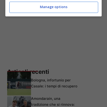
Manage options
Articoli recenti
Bologna, infortunio per
Casale: i tempi di recupero
Amondarain, una
tradizione che si rinnova: