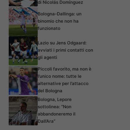
di Nicolás Domínguez
Bologna-Dallinga: un
binomio che non ha
funzionato
Lazio su Jens Odgaard:
avviati i primi contatti con
gli agenti
Piccoli favorito, ma non è
l’unico nome: tutte le
alternative per l’attacco
del Bologna
Bologna, Lepore
sottolinea: “Non
abbandoneremo il
Dall’Ara”