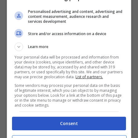
solo. Sicuramente abbiamo
Personalised advertising and content, advertising and
content measurement, audience research and
avuto una forte rivalità. Da
services development
parte nostra, sinceramente,
Store and/or access information on a device
faccio fatica a condividere
Learn more
il concesso di acredine. C’è
Your personal data will be processed and information from
questo concetto che faccio
your device (cookies, unique identifiers, and other device
data) may be stored by, accessed by and shared with 319
fatica a condividere da
partners, or used specifically by this site. We and our partners
may use precise geolocation data.
List of partners.
anni: finchè c’è la palla in
Some vendors may process your personal data on the basis
of legitimate interest, which you can object to by managing
gioco si può dire tutto
your options below. Look for a link at the bottom of this page
or in the site menu to manage or withdraw consent in privacy
quello che ti esce dalla
and cookie settings.
bocca, poi alla fine chi ha
Consent
vinto, chi ha perso, ci si
stringe la mano. Stringere