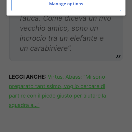
Manage options
la mano faccio un po’
fatica. Come diceva un mio
vecchio amico, sono un
incrocio tra un elefante e
un carabiniere
”.
LEGGI ANCHE
:
Virtus, Abass: “Mi sono
preparato tantissimo, voglio cercare di
partire con il piede giusto per aiutare la
squadra a…”