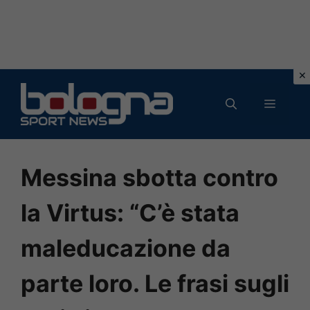
Vai
al
MENU
contenuto
Messina sbotta contro
la Virtus: “C’è stata
maleducazione da
parte loro. Le frasi sugli