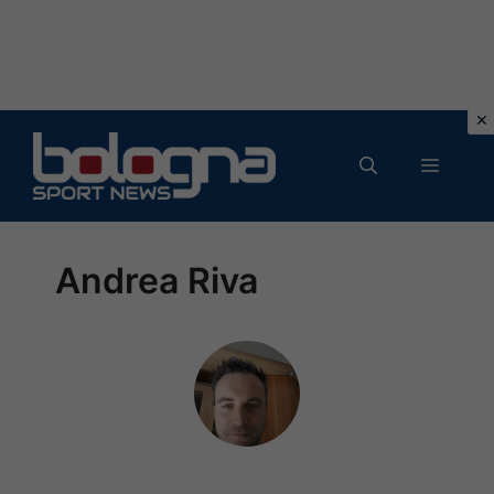
Vai
al
MENU
contenuto
Andrea Riva