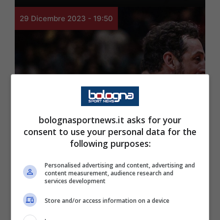
29 Dicembre 2023 - 19:50
Virtus
bolognasportnews.it asks for your
Virtus-Carpegna
consent to use your personal data for the
following purposes:
Prosciutto Pesaro,
Personalised advertising and content, advertising and
streaming gratis e
content measurement, audience research and
services development
diretta tv in chiaro?
Store and/or access information on a device