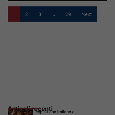
1
2
3
…
29
Next
Articoli recenti
L’exploit con Italiano e