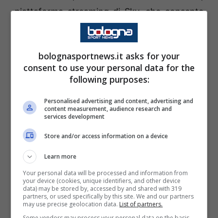
piattaforma streaming di Sky, che consente
di vedere anche le altre partite attraverso
l’acquisizione di un ticket. Questa opzione è
bolognasportnews.it asks for your
disponibile anche per i non abbonati che
consent to use your personal data for the
possono registrarsi al servizio.
following purposes:
Personalised advertising and content, advertising and
L’incontro di Eurolega dei bianconeri di
content measurement, audience research and
services development
Bologna
si potrà seguire
sulla
piattaforma
DAZN
:
per poter vedere l’incontro è
Store and/or access information on a device
necessario scaricare l’
App DAZN
, disponibile
Learn more
su pc, tablet, smart tv e altri dispositivi mobili,
Your personal data will be processed and information from
registrarsi e abbonarsi.
your device (cookies, unique identifiers, and other device
data) may be stored by, accessed by and shared with 319
partners, or used specifically by this site. We and our partners
may use precise geolocation data.
List of partners.
Luca Banchi, le sue
Some vendors may process your personal data on the basis