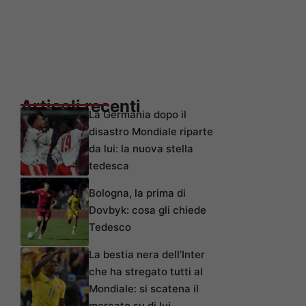
Articoli recenti
La Germania dopo il
disastro Mondiale riparte
da lui: la nuova stella
tedesca
Bologna, la prima di
Dovbyk: cosa gli chiede
Tedesco
La bestia nera dell’Inter
che ha stregato tutti al
Mondiale: si scatena il
mercato su di lui