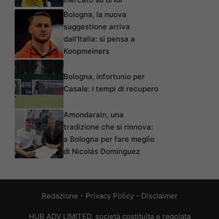
Bologna, la nuova
suggestione arriva
dall’Italia: si pensa a
Koopmeiners
Bologna, infortunio per
Casale: i tempi di recupero
Amondarain, una
tradizione che si rinnova:
a Bologna per fare meglio
di Nicolás Domínguez
Redazione
-
Privacy Policy
-
Disclaimer
HUB ADV LIMITED, società costituita e regolata