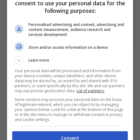
consent to use your personal data for the
following purposes:
Personalised advertising and content, advertising and
content measurement, audience research and
services development
Il coach della Virtus Bologna, Luca Banchi
Store and/or access information on a device
Luca Banchi, le sue parole alla
Learn more
vigilia
Your personal data will be processed and information from
your device (cookies, unique identifiers, and other device
data) may be stored by, accessed by and shared with 319
“Sarà certamente significativo saper
partners, or used specifically by this site. We and our partners
may use precise geolocation data.
List of partners.
interpretare con attenzione la gara con
Some vendors may process your personal data on the basis
Pistoia tenendo in considerazione la
of legitimate interest, which you can object to by managing
your options below. Look for a link at the bottom of this page
presenza di temibili realizzatori e l’ottimo
or in the site menu to manage or withdraw consent in privacy
and cookie settings.
momento di forma che stanno vivendo,
proponendoli come l’autentica rivelazione di
Consent