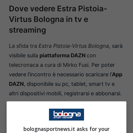
Dove vedere Estra Pistoia-
Virtus Bologna in tv e
streaming
La sfida tra
Estra Pistoia-Virtus Bologna
, s
arà
visibile sulla
piattaforma DAZN
con
telecronaca a cura di Mirko Fusi. P
er poter
vedere l’incontro è necessario scaricare l’
App
DAZN
, disponibile su pc, tablet, smart tv e
altri dispositivi mobili, registrarsi e abbonarsi.
bolognasportnews.it asks for your