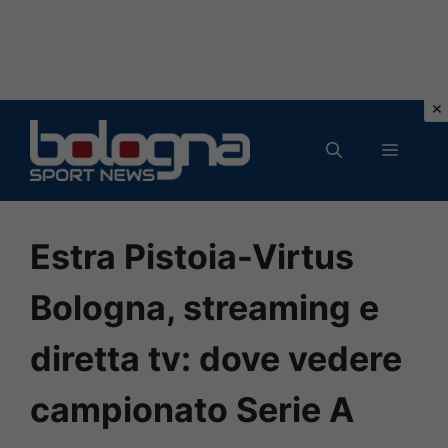
Vai
al
MENU
contenuto
Estra Pistoia-Virtus
Bologna, streaming e
diretta tv: dove vedere
campionato Serie A