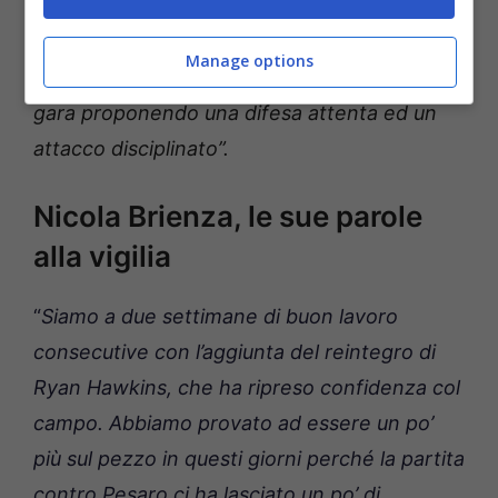
questa stagione del loro ritorno nel massimo
campionato. Cercheremo di ritrovare
Manage options
energie e lucidità per interpretare questa
gara proponendo una difesa attenta ed un
attacco disciplinato”.
Nicola Brienza, le sue parole
alla vigilia
“
Siamo a due settimane di buon lavoro
consecutive con l’aggiunta del reintegro di
Ryan Hawkins, che ha ripreso confidenza col
campo. Abbiamo provato ad essere un po’
più sul pezzo in questi giorni perché la partita
contro Pesaro ci ha lasciato un po’ di