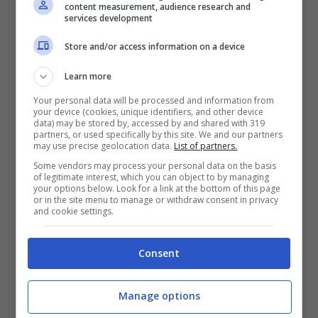
content measurement, audience research and
Leonardo
Toté
, la
Fortitudo
Bologna si è
services development
gettata a capofitto sul'ex Brindisi Adrian
Store and/or access information on a device
Banks.
Come riporta
Spicchi d'Arancia,
è
Learn more
stata recapitata una proposta biennale e il
Your personal data will be processed and information from
giocatore è interessato: per ora le parti sono
your device (cookies, unique identifiers, and other device
data) may be stored by, accessed by and shared with 319
abbastanza lontane, ma pare esserci margine
partners, or used specifically by this site. We and our partners
may use precise geolocation data.
List of partners.
di trattativa e l’accordo, sebbene non
Some vendors may process your personal data on the basis
scontato, è ritenuto possibile.
of legitimate interest, which you can object to by managing
your options below. Look for a link at the bottom of this page
or in the site menu to manage or withdraw consent in privacy
and cookie settings.
Consent
Manage options