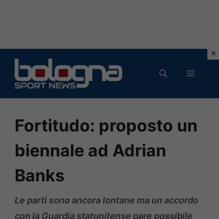
Vai
al
MENU
contenuto
Fortitudo: proposto un
biennale ad Adrian
Banks
Le parti sono ancora lontane ma un accordo
con la Guardia statunitense pare possibile