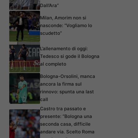
Dall’Ara”
Milan, Amorim non si
nasconde: “Vogliamo lo
scudetto”
L’allenamento di oggi:
Tedesco si gode il Bologna
al completo
Bologna-Orsolini, manca
ancora la firma sul
rinnovo: spunta una last
call
Castro tra passato e
presente: “Bologna una
seconda casa, difficile
andare via. Scelto Roma