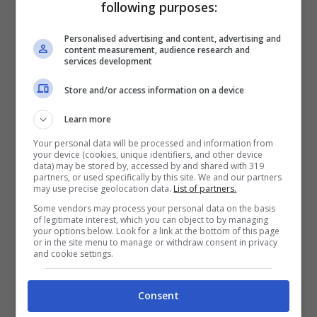
following purposes:
tuttavia quella corrente spinge a pensare che
probabilmente la situazione era un filo
Personalised advertising and content, advertising and
content measurement, audience research and
diversa.
services development
Store and/or access information on a device
Il Bologna ha reso grande
Learn more
Motta, non viceversa
Your personal data will be processed and information from
your device (cookies, unique identifiers, and other device
data) may be stored by, accessed by and shared with 319
La conseguenza è riportata già nel titolo di
partners, or used specifically by this site. We and our partners
may use precise geolocation data.
List of partners.
questo editoriale: vale a dire che sia stata la
Some vendors may process your personal data on the basis
squadra a rendere grande il tecnico e non il
of legitimate interest, which you can object to by managing
your options below. Look for a link at the bottom of this page
contrario. Una squadra che è bene ricordare
or in the site menu to manage or withdraw consent in privacy
and cookie settings.
è arrivata quest’anno a portare ben 11
giocatori in Nazionale, che lo scorso aveva a
Consent
disposizione giocatori del calibro di
Calafiori,