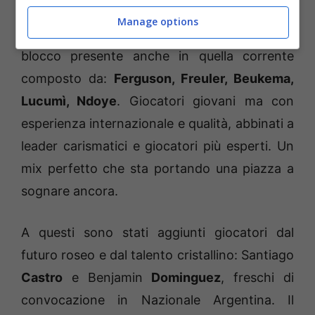
Zirkzee e Saelemaekers
(si pensi a quello
Manage options
che sta facendo vedere a Roma), oltre al
blocco presente anche in quella corrente
composto da:
Ferguson, Freuler, Beukema,
Lucumì, Ndoye
. Giocatori giovani ma con
esperienza internazionale e qualità, abbinati a
leader carismatici e giocatori più esperti. Un
mix perfetto che sta portando una piazza a
sognare ancora.
A questi sono stati aggiunti giocatori dal
futuro roseo e dal talento cristallino: Santiago
Castro
e Benjamin
Dominguez
, freschi di
convocazione in Nazionale Argentina. Il