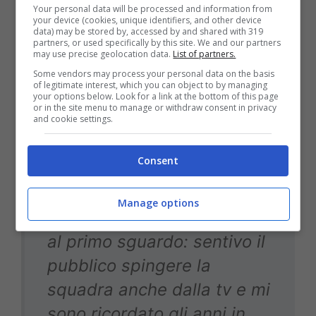
Mi ha impressionato
Your personal data will be processed and information from
your device (cookies, unique identifiers, and other device
l’alchimia. La squadra è
data) may be stored by, accessed by and shared with 319
partners, or used specifically by this site. We and our partners
forte, l’allenatore è
may use precise geolocation data.
List of partners.
fenomenale e queste
Some vendors may process your personal data on the basis
of legitimate interest, which you can object to by managing
componenti vanno a
your options below. Look for a link at the bottom of this page
or in the site menu to manage or withdraw consent in privacy
insieme a un pubblico che
and cookie settings.
soffia e manda in orbita
Consent
l’insieme. Io l’ho vissuto, è
una sensazione difficile da
Manage options
spiegare ma che è tangibile
al primo sguardo: sentivo il
pubblico spingere la
squadra anche dalla tv e mi
sono ricordato gli anni in