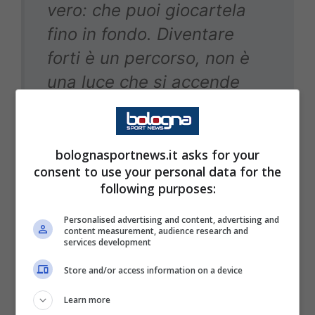
vero: che puoi giocartela
fino in fondo. Diventare
forti è un percorso, non è
una luce che si accende
con una vittoria o si spegne
con una sconfitta. E adesso
il Bologna è e si sente
bolognasportnews.it asks for your
consent to use your personal data for the
forte.
following purposes:
Personalised advertising and content, advertising and
content measurement, audience research and
services development
Un gruppo solido e affiatato
Store and/or access information on a device
Learn more