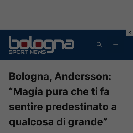
Vai
al
MENU
contenuto
Bologna, Andersson:
“Magia pura che ti fa
sentire predestinato a
qualcosa di grande”