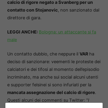
calcio di rigore negato a Svanberg per un
contatto con Stojanovic
, non sanzionato dal
direttore di gara.
LEGGI ANCHE:
Bologna: un attaccante si fa
male
Un contatto dubbio, che neppure il
VAR
ha
deciso di sanzionare: veementi le proteste dei
calciatori e dei tifosi al momento dell’episodio
incriminato, ma anche sui social alcuni utenti
e supporter felsinei si sono infuriati per la
mancata assegnazione del calcio di rigore
.
Questi alcuni dei commenti su Twitter: “
I
commentatori di Dazn sono fuori di testa, era