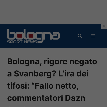
Vai
al
MENU
contenuto
Bologna, rigore negato
a Svanberg? L’ira dei
tifosi: “Fallo netto,
commentatori Dazn