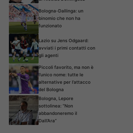
Bologna-Dallinga: un
binomio che non ha
funzionato
Lazio su Jens Odgaard:
avviati i primi contatti con
gli agenti
Piccoli favorito, ma non è
l’unico nome: tutte le
alternative per l’attacco
del Bologna
Bologna, Lepore
sottolinea: “Non
abbandoneremo il
Dall’Ara”