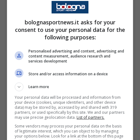
rigore netto, che non lo abbia fatto apposta
non incide sulla decisione
”, “
Non era rigore
bolognasportnews.it asks for your
consent to use your personal data for the
netto? Dallo stadio sembrava nettamente di
following purposes:
sì
”.
Personalised advertising and content, advertising and
content measurement, audience research and
services development
Store and/or access information on a device
Learn more
Your personal data will be processed and information from
your device (cookies, unique identifiers, and other device
data) may be stored by, accessed by and shared with 319
partners, or used specifically by this site. We and our partners
may use precise geolocation data.
List of partners.
Some vendors may process your personal data on the basis
of legitimate interest, which you can object to by managing
your options below. Look for a link at the bottom of this page