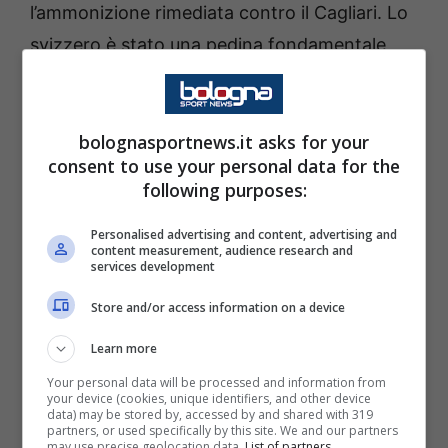
l’ammonizione rimediata contro il Cagliari. Lo
svizzero è stato una pedina fondamentale
nello scacchiere di Italiano e il
Bologna
dovrà
trovare la giusta soluzione per sostituirlo in
mediana.
bolognasportnews.it asks for your
consent to use your personal data for the
following purposes:
Buone notizie, invece, sulle fasce:
Emil Holm
torna a disposizione dopo aver smaltito
Personalised advertising and content, advertising and
content measurement, audience research and
l’infortunio muscolare che lo ha tenuto fuori
services development
nelle ultime settimane. Il terzino svedese ha
Store and/or access information on a device
accelerato i tempi di recupero ed è pronto a
Learn more
dare il suo contributo. Recupero completato
Your personal data will be processed and information from
anche per
Estanis Pedrola
, che dopo un
your device (cookies, unique identifiers, and other device
data) may be stored by, accessed by and shared with 319
lungo stop è finalmente arruolabile e
partners, or used specifically by this site. We and our partners
may use precise geolocation data.
List of partners.