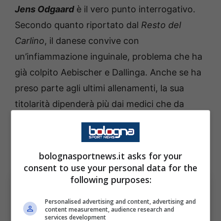
Jens Odgaard
è il vero punto interrogativo.
Secondo quanto riportato dal
Resto del
Carlino
, il danese convive con
un’infiammazione inguinale, problema che ha
già colpito Aebischer e Dallinga. Anche se ha
preso parte agli ultimi allenamenti, la sua
titolarità dipenderà più dai medici che da
Italiano. Non si esclude un utilizzo nella
ripresa, per provare a colpire l’Inter sul lungo
periodo.
bolognasportnews.it asks for your
consent to use your personal data for the
following purposes:
Personalised advertising and content, advertising and
content measurement, audience research and
services development