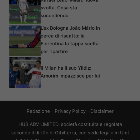
svolta. Cosa sta
succedendo
L’ex Bologna João Mário in
cerca di riscatto: la
Fiorentina la tappa scelta
per ripartire
Il Milan ha il suo Yildiz:
Amorim impazzisce per lui
Redazione
-
Privacy Policy
-
Disclaimer
HUB ADV LIMITED, società costituita e regolata
secondo il diritto di Gibilterra, con sede legale in Unit