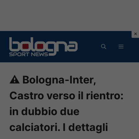
Vai
al
MENU
contenuto
⚠️ Bologna-Inter,
Castro verso il rientro:
in dubbio due
calciatori. I dettagli