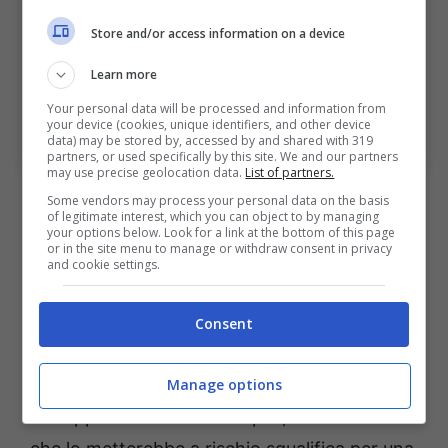
Store and/or access information on a device
Learn more
Your personal data will be processed and information from
your device (cookies, unique identifiers, and other device
Jens Odgaard (ph. bolognafc.it)
data) may be stored by, accessed by and shared with 319
partners, or used specifically by this site. We and our partners
may use precise geolocation data.
List of partners.
A disposizione ma occhio alla
Some vendors may process your personal data on the basis
of legitimate interest, which you can object to by managing
Coppa
your options below. Look for a link at the bottom of this page
or in the site menu to manage or withdraw consent in privacy
and cookie settings.
Il quotidiano bolognese riporta che anche
Emil Holm
si è allenato in gruppo. Il piano
Consent
dello staff, però, sarebbe quello di farlo
partire titolare contro l’Inter e poi risparmiarlo
Manage options
in Coppa Italia contro l’Empoli, vista la diffida