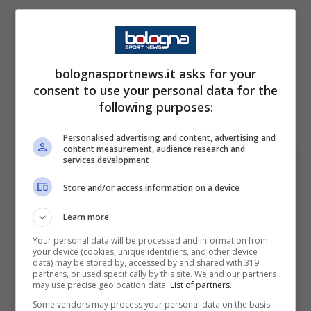
Il difensore classe 2003 ha debuttato alla
settima di campionato nel derby vinto 2-1
bolognasportnews.it asks for your
contro il
Venezia
. Da lì in poi è stato un
consent to use your personal data for the
crescendo, tanto che il tecnico degli scaligeri
following purposes:
Zanetti
, ne ha fatto raramente a meno.
Personalised advertising and content, advertising and
content measurement, audience research and
services development
Store and/or access information on a device
Learn more
Your personal data will be processed and information from
your device (cookies, unique identifiers, and other device
data) may be stored by, accessed by and shared with 319
partners, or used specifically by this site. We and our partners
may use precise geolocation data.
List of partners.
Some vendors may process your personal data on the basis