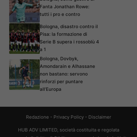
Fanta Jonathan Rowe:
tutti i pro e contro
Bologna, disastro contro il
Pisa: la formazione di
Serie B supera i rossoblù 4
a 1
Bologna, Dovbyk,
Amondarain e Alhassane
non bastano: servono
rinforzi per puntare
all’Europa
Redazione
-
Privacy Policy
-
Disclaimer
HUB ADV LIMITED, società costituita e regolata