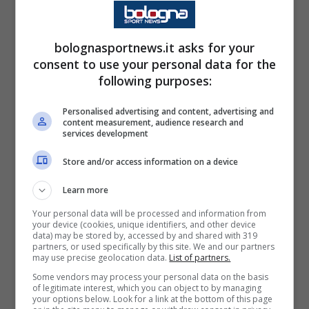
anche l’
Inter,
con l’arrivo di
Andrea Zanchetta
: i
nerazzurri sono arrivati a
bolognasportnews.it asks for your
consent to use your personal data for the
un passo dalla finale della
following purposes:
scorsa annata e ora sono
Personalised advertising and content, advertising and
pronti per un nuovo
content measurement, audience research and
services development
percorso. Negli impegni
preseason hanno affrontato
Store and/or access information on a device
Sunderland (3-0), Social
Learn more
Football Academy (7-2),
Your personal data will be processed and information from
your device (cookies, unique identifiers, and other device
Lugano (3-3), Biellese (6-
data) may be stored by, accessed by and shared with 319
partners, or used specifically by this site. We and our partners
1), Varesina (3-3) e si sono
may use precise geolocation data.
List of partners.
Some vendors may process your personal data on the basis
qualificati terzi al torneo
of legitimate interest, which you can object to by managing
your options below. Look for a link at the bottom of this page
“Mamma e Papà Cairo”.