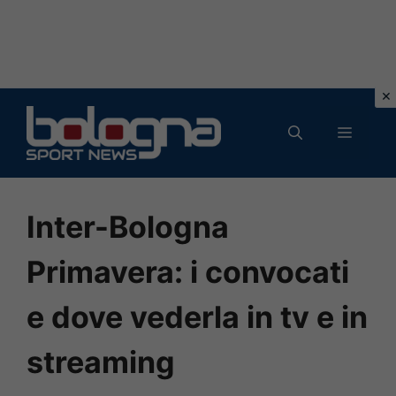
Vai
al
MENU
contenuto
Inter-Bologna
Primavera: i convocati
e dove vederla in tv e in
streaming