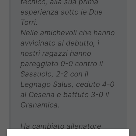
tecnico, alla sua prima
esperienza sotto le Due
Torri.
Nelle amichevoli che hanno
avvicinato al debutto, i
nostri ragazzi hanno
pareggiato 0-0 contro il
Sassuolo, 2-2 con il
Legnago Salus, ceduto 4-0
al Cesena e battuto 3-0 il
Granamica.
Ha cambiato allenatore