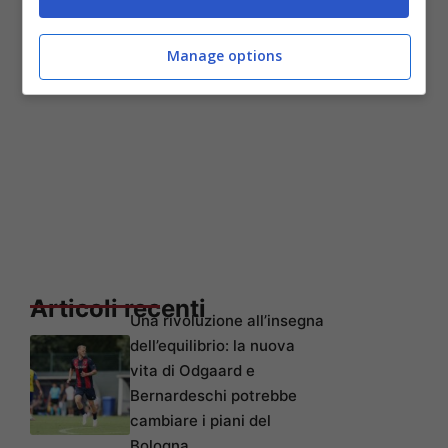
Manage options
Articoli recenti
Una rivoluzione all’insegna
dell’equilibrio: la nuova
vita di Odgaard e
Bernardeschi potrebbe
cambiare i piani del
Bologna