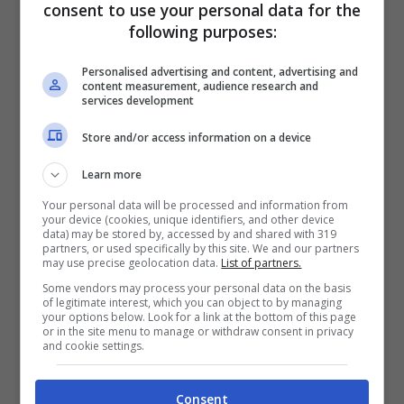
consent to use your personal data for the
following purposes:
Personalised advertising and content, advertising and
content measurement, audience research and
services development
Store and/or access information on a device
Learn more
Your personal data will be processed and information from
Skorupski 6,5; Tomiyasu 5,5; Danilo 6; Bani
your device (cookies, unique identifiers, and other device
data) may be stored by, accessed by and shared with 319
5,5; Dijks 6 (25'st Krejci 6); Schouten
partners, or used specifically by this site. We and our partners
may use precise geolocation data.
List of partners.
5,5 (25'st Dominguez 6,5); Medel 6 (45' st
Some vendors may process your personal data on the basis
Svanberg sv); Orsolini 5,5; Soriano 6; Barrow
of legitimate interest, which you can object to by managing
your options below. Look for a link at the bottom of this page
7; Palacio 6,5 (26'st Sansone 5,5); Mihajlovic
or in the site menu to manage or withdraw consent in privacy
and cookie settings.
6
Consent