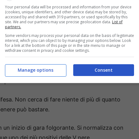
oria. Indubbiamente sono l’highlight della sua
Your personal data will be processed and information from your device
(cookies, unique identifiers, and other device data) may be stored by,
cazione in entrambe le fasi.
accessed by and shared with 319 partners, or used specifically by this
site. We and our partners may use precise geolocation data.
List of
partners.
ministrazione, racimolando anche qualche punto,
Some vendors may process your personal data on the basis of legitimate
interest, which you can object to by managing your options below. Look
 della partita. Sufficienza ampiamente meritata.
for a link at the bottom of this page or in the site menu to manage or
withdraw consent in privacy and cookie settings.
escrivono solo parzialmente la sua ottima
Manage options
Consent
cisivo per mandare fuori giri tutto il quintetto di
ampo.
difesa. Non cerca di fare niente di più di quanto
 genere può bastare.
un inizio di gara folgorante. Si normalizza con
e uno dei più positivi delle V nere.