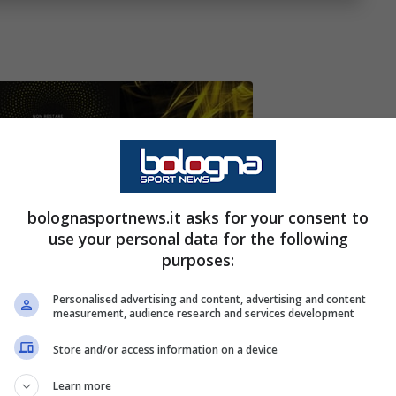
logna
supera facilmente
Verona
, vincendo con il
bolognasportnews.it asks for your consent to
use your personal data for the following
purposes:
Personalised advertising and content, advertising and content
measurement, audience research and services development
Store and/or access information on a device
 terzo quarto che permettono alla Virtus di
Learn more