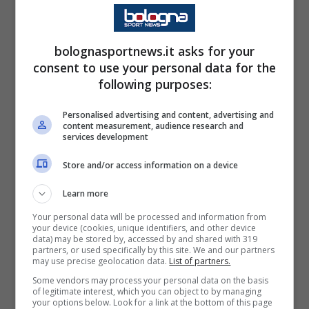
match contro la squadra di Ranieri.
Un settore che sarebbe comunque rimasto
bolognasportnews.it asks for your
consent to use your personal data for the
vuoto, dopo la decisione della Curva Sud di
following purposes:
non seguire
Pulisic
e
compagni.
Un dettaglio
che complica non poco la sfida al
Milan
che
Personalised advertising and content, advertising and
content measurement, audience research and
ora deve fare più punti possibili per accedere
services development
in Europa.
Store and/or access information on a device
Learn more
La ricostruzione degli episodi
Your personal data will be processed and information from
dentro e fuori dallo stadio
your device (cookies, unique identifiers, and other device
data) may be stored by, accessed by and shared with 319
partners, or used specifically by this site. We and our partners
may use precise geolocation data.
List of partners.
Stando a quanto riportato dalle autorità, il
Some vendors may process your personal data on the basis
clima si era acceso nei giorni precedenti
of legitimate interest, which you can object to by managing
your options below. Look for a link at the bottom of this page
quando i tifosi del
Milan
avevano lanciato