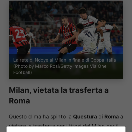
La rete di Ndoye al Milan in finale di Coppa Italia
(Photo by Marco Rosi/Getty Images Via One
Football)
Milan, vietata la trasferta a
Roma
Questo clima ha spinto la
Questura
di
Roma
a
vietare la trasferta per i tifosi del Milan per il