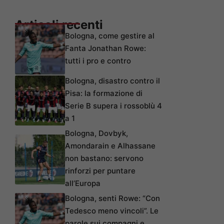
Articoli recenti
Bologna, come gestire al
Fanta Jonathan Rowe:
tutti i pro e contro
Bologna, disastro contro il
Pisa: la formazione di
Serie B supera i rossoblù 4
a 1
Bologna, Dovbyk,
Amondarain e Alhassane
non bastano: servono
rinforzi per puntare
all’Europa
Bologna, senti Rowe: “Con
Tedesco meno vincoli”. Le
parole sui compagni e