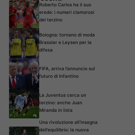
Roberto Carlos ha il suo
erede: i numeri clamorosi
del terzino
Bologna: tornano di moda
Brassier e Leysen per la
difesa
FIFA, arriva l’annuncio sul
futuro di Infantino
La Juventus cerca un
terzino: anche Juan
Miranda in lista
Una rivoluzione all’insegna
dell’equilibrio: la nuova