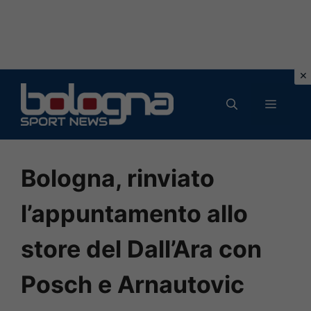
Vai
al
MENU
contenuto
Bologna, rinviato
l’appuntamento allo
store del Dall’Ara con
Posch e Arnautovic