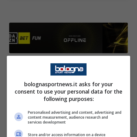
Era previsto per oggi alle 17 l’appuntamento
presso il
BFC Store
dello
Stadio Renato
bolognasportnews.it asks for your
Dall’Ara
con la presenza di Stefan
Posch
e
consent to use your personal data for the
Marko
Arnautovic
, tuttavia date le avverse
following purposes:
condizioni metereologiche, l’evento è stato
Personalised advertising and content, advertising and
rimandato. A comunicarlo è il club rossoblù
content measurement, audience research and
services development
tramite una nota sul proprio sito ufficiale, e a
breve verrà comunicata la nuova data.
Store and/or access information on a device