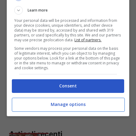
Learn more
LEGGI ANCHE:
Bologna: Casteldebole sede
Your personal data will be processed and information from
di buoni giocatori, ma tutti sostituibili
your device (cookies, unique identifiers, and other device
data) may be stored by, accessed by and shared with 319
partners, or used specifically by this site. We and our partners
may use precise geolocation data.
List of partners.
Some vendors may process your personal data on the basis
of legitimate interest, which you can object to by managing
your options below. Look for a link at the bottom of this page
or in the site menu to manage or withdraw consent in privacy
and cookie settings.
Consent
Manage options
Articoli recenti