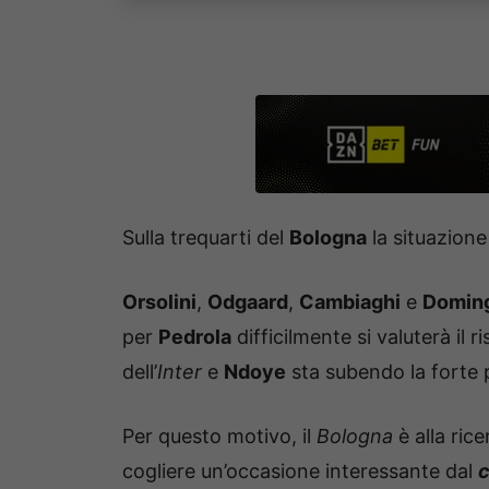
Sulla trequarti del
Bologna
la situazione
Orsolini
,
Odgaard
,
Cambiaghi
e
Domin
per
Pedrola
difficilmente si valuterà il r
dell’
Inter
e
Ndoye
sta subendo la forte 
Per questo motivo, il
Bologna
è alla ric
cogliere un’occasione interessante dal
c