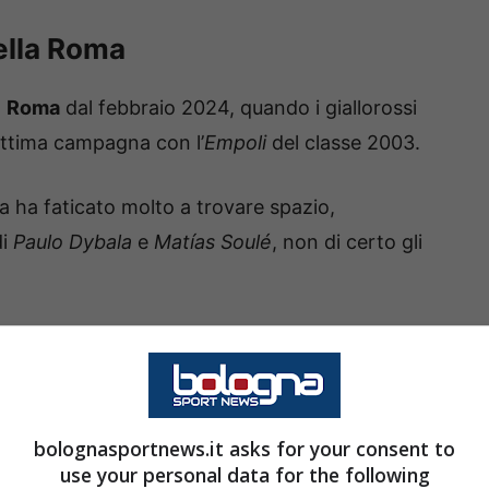
ella Roma
a
Roma
dal febbraio 2024, quando i giallorossi
’ottima campagna con l’
Empoli
del classe 2003.
a ha faticato molto a trovare spazio,
di
Paulo Dybala
e
Matías Soulé
, non di certo gli
 2 gol e 2 assist con i capitolini, dimostrandosi
sa.
bolognasportnews.it asks for your consent to
use your personal data for the following