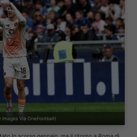
y Images Via OneFootball)
tato lo scorso gennaio, ma il ritorno a
Roma
di